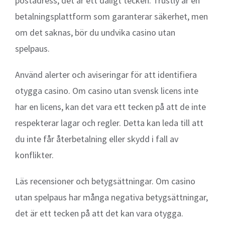
postadress, det är ett dåligt tecken. Trustly är en
betalningsplattform som garanterar säkerhet, men
om det saknas, bör du undvika casino utan
spelpaus.
Använd alerter och aviseringar för att identifiera
otygga casino. Om casino utan svensk licens inte
har en licens, kan det vara ett tecken på att de inte
respekterar lagar och regler. Detta kan leda till att
du inte får återbetalning eller skydd i fall av
konflikter.
Läs recensioner och betygsättningar. Om casino
utan spelpaus har många negativa betygsättningar,
det är ett tecken på att det kan vara otygga.