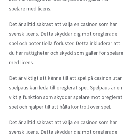
spelare med licens.
Det är alltid säkrast att välja en casinon som har
svensk licens. Detta skyddar dig mot oreglerade
spel och potentiella förluster. Detta inkluderar att
du har rättigheter och skydd som gäller för spelare
med licens.
Det är viktigt att känna till att spel på casinon utan
spelpaus kan leda till oreglerat spel. Spelpaus är en
viktig funktion som skyddar spelare mot oreglerat
spel och hjälper till att hålla kontroll över spel.
Det är alltid säkrast att välja en casinon som har
svensk licens. Detta skyddar dig mot oreglerade