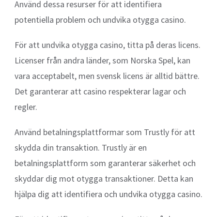
Använd dessa resurser för att identifiera
potentiella problem och undvika otygga casino.
För att undvika otygga casino, titta på deras licens.
Licenser från andra länder, som Norska Spel, kan
vara acceptabelt, men svensk licens är alltid bättre.
Det garanterar att casino respekterar lagar och
regler.
Använd betalningsplattformar som Trustly för att
skydda din transaktion. Trustly är en
betalningsplattform som garanterar säkerhet och
skyddar dig mot otygga transaktioner. Detta kan
hjälpa dig att identifiera och undvika otygga casino.