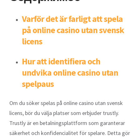
Varför det är farligt att spela
på online casino utan svensk
licens
Hur att identifiera och
undvika online casino utan
spelpaus
Om du söker spelas på online casino utan svensk
licens, bör du välja platser som erbjuder trustly.
Trustly är en betalningsplattform som garanterar
säkerhet och konfidencialitet för spelare. Detta gör