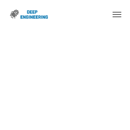
Skip
to
content