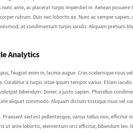
s nunc ante, ac placerat turpis imperdiet in. Aenean posuere t
orper rutrum. Duis nec lobortis ex. Nunc ac semper sapien, 
euismod, at condimentum turpis iaculis. Aliquam pretium blan
e Analytics
us, feugiat enim in, lacinia augue. Cras scelerisque risus vel
 Curabitur a turpis vitae ipsum tempor varius. Etiam iaculis p
 volutpat bibendum. Donec a justo sapien. Phasellus condim
tate aliquet commodo. Aliquam dictum tristique risus vel cur
Praesent sed est pellentesque, varius tellus non, efficitur ni
is ut ante lobortis, elementum orci efficitur, bibendum leo. Nu