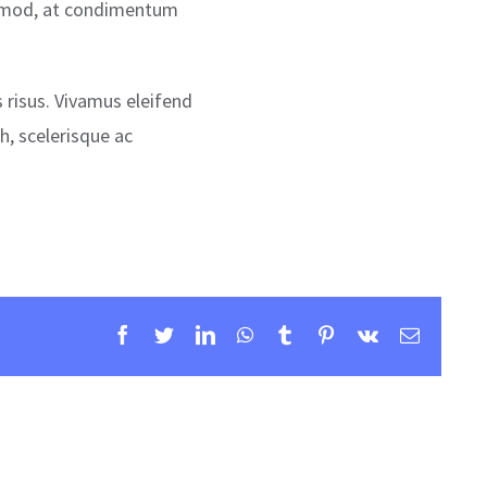
uismod, at condimentum
 risus. Vivamus eleifend
h, scelerisque ac
Facebook
Twitter
Linkedin
Whatsapp
Tumblr
Pinterest
Vk
Email