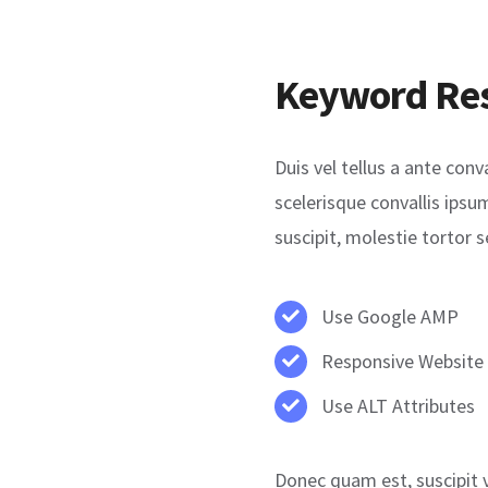
Keyword Re
Duis vel tellus a ante con
scelerisque convallis ips
suscipit, molestie tortor 
Use Google AMP
Responsive Website
Use ALT Attributes
Donec quam est, suscipit ve