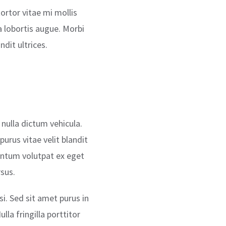
ortor vitae mi mollis
a lobortis augue. Morbi
dit ultrices.
 nulla dictum vehicula.
urus vitae velit blandit
entum volutpat ex eget
sus.
si. Sed sit amet purus in
lla fringilla porttitor