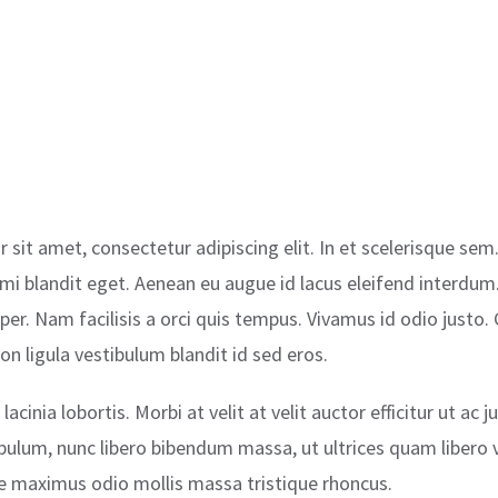
 sit amet, consectetur adipiscing elit. In et scelerisque se
mi blandit eget. Aenean eu augue id lacus eleifend interdum
rper. Nam facilisis a orci quis tempus. Vivamus id odio justo
n ligula vestibulum blandit id sed eros.
lacinia lobortis. Morbi at velit at velit auctor efficitur ut ac j
tibulum, nunc libero bibendum massa, ut ultrices quam libero v
se maximus odio mollis massa tristique rhoncus.