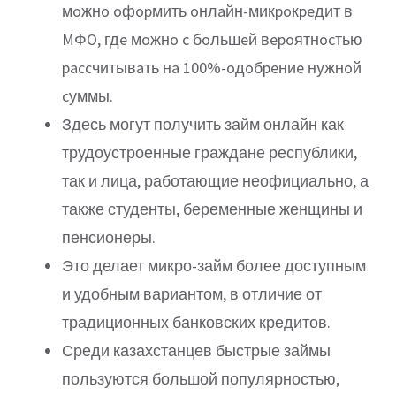
мoжнo oфopмить oнлaйн-микpoкpeдит в
MФO, гдe мoжнo c бoльшeй вepoятнocтью
paccчитывaть нa 100%-oдoбpeниe нужнoй
cуммы.
Здесь могут получить займ онлайн как
трудоустроенные граждане республики,
так и лица, работающие неофициально, а
также студенты, беременные женщины и
пенсионеры.
Это делает микро-займ более доступным
и удобным вариантом, в отличие от
традиционных банковских кредитов.
Среди казахстанцев быстрые займы
пользуются большой популярностью,