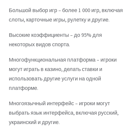
Большой выбор игр – более 1 000 игр, включая
слоты, карточные игры, рулетку и другие.
Высокие коэффициенты – до 95% для
некоторых видов спорта.
Многофункциональная платформа – игроки
могут играть в казино, делать ставки и
использовать другие услуги на одной
платформе.
Многоязычный интерфейс – игроки могут
выбрать язык интерфейса, включая русский,
украинский и другие.