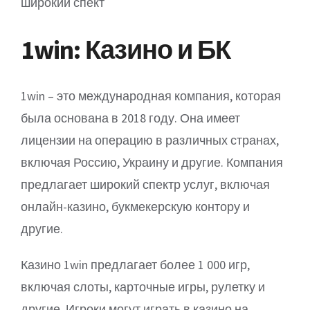
широкий спект
1win: Казино и БК
1win – это международная компания, которая
была основана в 2018 году. Она имеет
лицензии на операцию в различных странах,
включая Россию, Украину и другие. Компания
предлагает широкий спектр услуг, включая
онлайн-казино, букмекерскую контору и
другие.
Казино 1win предлагает более 1 000 игр,
включая слоты, карточные игры, рулетку и
другие. Игроки могут играть в казино на