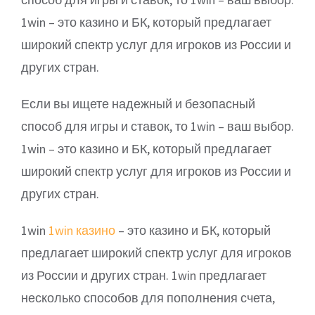
1win – это казино и БК, который предлагает
широкий спектр услуг для игроков из России и
других стран.
Если вы ищете надежный и безопасный
способ для игры и ставок, то 1win – ваш выбор.
1win – это казино и БК, который предлагает
широкий спектр услуг для игроков из России и
других стран.
1win
1win казино
– это казино и БК, который
предлагает широкий спектр услуг для игроков
из России и других стран. 1win предлагает
несколько способов для пополнения счета,