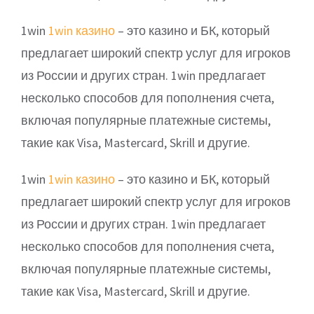
1win
1win казино
– это казино и БК, который
предлагает широкий спектр услуг для игроков
из России и других стран. 1win предлагает
несколько способов для пополнения счета,
включая популярные платежные системы,
такие как Visa, Mastercard, Skrill и другие.
1win
1win казино
– это казино и БК, который
предлагает широкий спектр услуг для игроков
из России и других стран. 1win предлагает
несколько способов для пополнения счета,
включая популярные платежные системы,
такие как Visa, Mastercard, Skrill и другие.