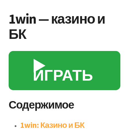
1win — казино и
БК
▶️
ИГРАТЬ
Содержимое
1win: Казино и БК