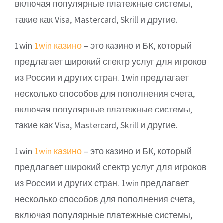
включая популярные платежные системы,
такие как Visa, Mastercard, Skrill и другие.
1win
1win казино
– это казино и БК, который
предлагает широкий спектр услуг для игроков
из России и других стран. 1win предлагает
несколько способов для пополнения счета,
включая популярные платежные системы,
такие как Visa, Mastercard, Skrill и другие.
1win
1win казино
– это казино и БК, который
предлагает широкий спектр услуг для игроков
из России и других стран. 1win предлагает
несколько способов для пополнения счета,
включая популярные платежные системы,