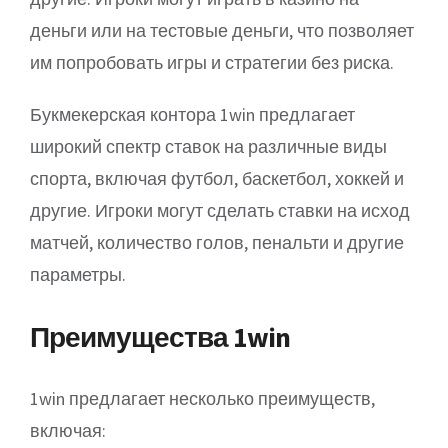
деньги или на тестовые деньги, что позволяет
им попробовать игры и стратегии без риска.
Букмекерская контора 1win предлагает
широкий спектр ставок на различные виды
спорта, включая футбол, баскетбол, хоккей и
другие. Игроки могут сделать ставки на исход
матчей, количество голов, пенальти и другие
параметры.
Преимущества 1win
1win предлагает несколько преимуществ,
включая: