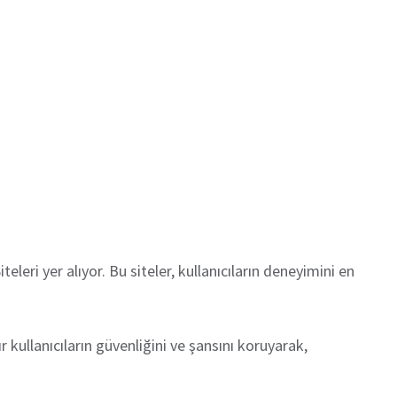
teleri yer alıyor. Bu siteler, kullanıcıların deneyimini en
r kullanıcıların güvenliğini ve şansını koruyarak,