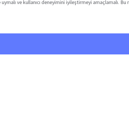
re uymalı ve kullanıcı deneyimini iyileştirmeyi amaçlamalı. Bu n