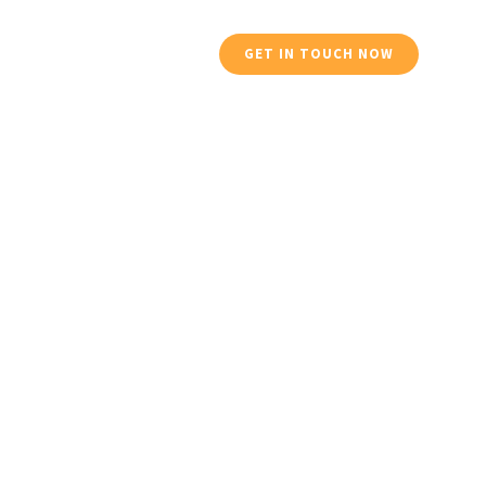
Services
Profile
GET IN TOUCH NOW