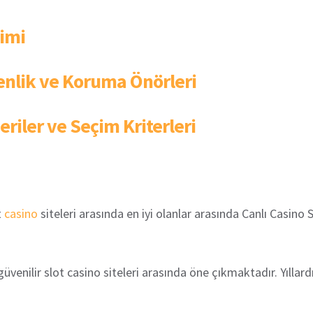
çimi
venlik ve Koruma Önörleri
neriler ve Seçim Kriterleri
t
casino
siteleri arasında en iyi olanlar arasında Canlı Casino Si
güvenilir slot casino siteleri arasında öne çıkmaktadır. Yıllardı