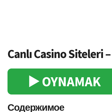
Canlı Casino Siteleri –
▶️ OYNAMAK
Содержимое