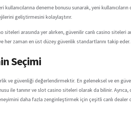
i kullanıcılarına deneme bonusu sunarak, yeni kullanıcıların d
lerini geliştirmesini kolaylaştırır.
ino siteleri arasında yer alırken, güvenilir canlı casino siteleri
 ve her zaman en üst düzey güvenlik standartlarını takip eder.
nin Seçimi
ilirlik ve güvenliği değerlendirmektir. En geleneksel ve en güv
su ile tanınır ve slot casino siteleri olarak da bilinir. Ayrıca,
deneyimini daha fazla zenginleştirmek için çeşitli canlı dealer 