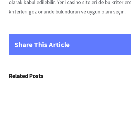
olarak kabul edilebilir. Yeni casino siteleri de bu kriterle
kriterleri göz önünde bulundurun ve uygun olanı seçin.
Share This Article
Related Posts