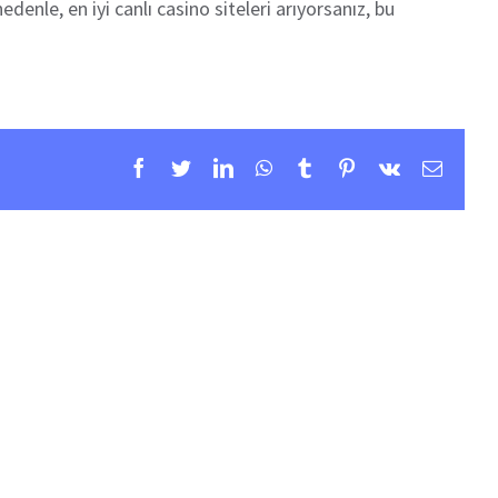
edenle, en iyi canlı casino siteleri arıyorsanız, bu
Facebook
Twitter
Linkedin
Whatsapp
Tumblr
Pinterest
Vk
Email