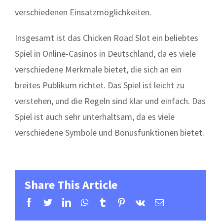
verschiedenen Einsatzmöglichkeiten.
Insgesamt ist das Chicken Road Slot ein beliebtes
Spiel in Online-Casinos in Deutschland, da es viele
verschiedene Merkmale bietet, die sich an ein
breites Publikum richtet. Das Spiel ist leicht zu
verstehen, und die Regeln sind klar und einfach. Das
Spiel ist auch sehr unterhaltsam, da es viele
verschiedene Symbole und Bonusfunktionen bietet.
Share This Article
Facebook
Twitter
Linkedin
Whatsapp
Tumblr
Pinterest
Vk
Email