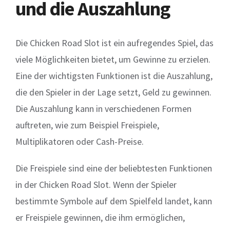
und die Auszahlung
Die Chicken Road Slot ist ein aufregendes Spiel, das
viele Möglichkeiten bietet, um Gewinne zu erzielen.
Eine der wichtigsten Funktionen ist die Auszahlung,
die den Spieler in der Lage setzt, Geld zu gewinnen.
Die Auszahlung kann in verschiedenen Formen
auftreten, wie zum Beispiel Freispiele,
Multiplikatoren oder Cash-Preise.
Die Freispiele sind eine der beliebtesten Funktionen
in der Chicken Road Slot. Wenn der Spieler
bestimmte Symbole auf dem Spielfeld landet, kann
er Freispiele gewinnen, die ihm ermöglichen,