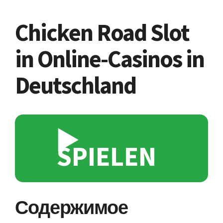
Chicken Road Slot
in Online-Casinos in
Deutschland
▶️
SPIELEN
Содержимое