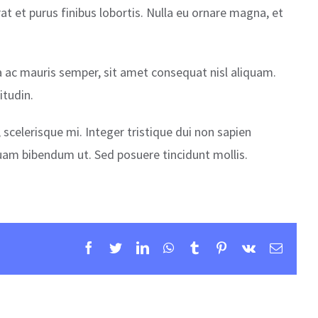
t et purus finibus lobortis. Nulla eu ornare magna, et
na ac mauris semper, sit amet consequat nisl aliquam.
itudin.
 scelerisque mi. Integer tristique dui non sapien
quam bibendum ut. Sed posuere tincidunt mollis.
Facebook
Twitter
Linkedin
Whatsapp
Tumblr
Pinterest
Vk
Email