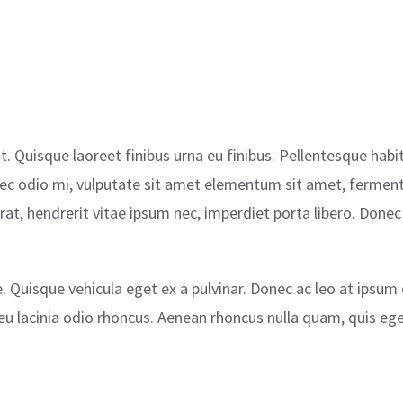
t. Quisque laoreet finibus urna eu finibus. Pellentesque hab
nec odio mi, vulputate sit amet elementum sit amet, fermen
l erat, hendrerit vitae ipsum nec, imperdiet porta libero. Done
e. Quisque vehicula eget ex a pulvinar. Donec ac leo at ipsu
eu lacinia odio rhoncus. Aenean rhoncus nulla quam, quis eg