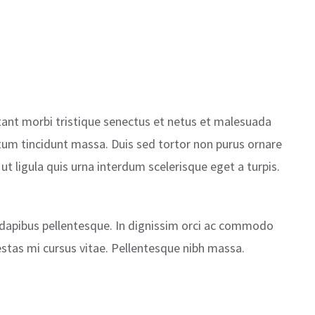
itant morbi tristique senectus et netus et malesuada
tum tincidunt massa. Duis sed tortor non purus ornare
c ut ligula quis urna interdum scelerisque eget a turpis.
m dapibus pellentesque. In dignissim orci ac commodo
estas mi cursus vitae. Pellentesque nibh massa.