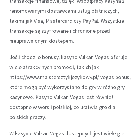
transakcje finansowe, dzięki współpracy kasyna z
renomowanymi dostawcami usług płatniczych,
takimi jak Visa, Mastercard czy PayPal. Wszystkie
transakcje są szyfrowane i chronione przed
nieuprawnionym dostępem.
Jeśli chodzi o bonusy, kasyno Vulkan Vegas oferuje
wiele atrakcyjnych promocji, takich jak
https://www.majstersztykjezykowy.pl/ vegas bonus,
które mogą być wykorzystane do gry w różne gry
kasynowe. Kasyno Vulkan Vegas jest również
dostępne w wersji polskiej, co ułatwia grę dla
polskich graczy.
W kasynie Vulkan Vegas dostępnych jest wiele gier