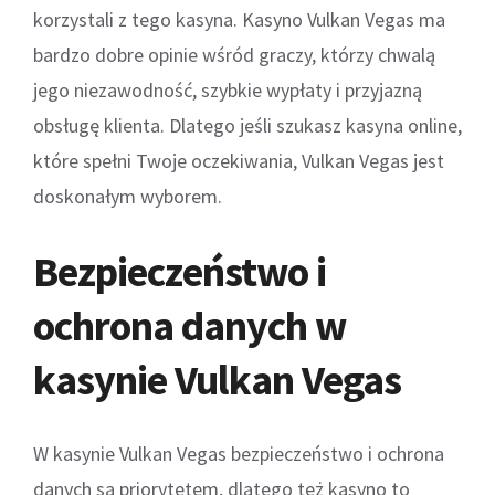
korzystali z tego kasyna. Kasyno Vulkan Vegas ma
bardzo dobre opinie wśród graczy, którzy chwalą
jego niezawodność, szybkie wypłaty i przyjazną
obsługę klienta. Dlatego jeśli szukasz kasyna online,
które spełni Twoje oczekiwania, Vulkan Vegas jest
doskonałym wyborem.
Bezpieczeństwo i
ochrona danych w
kasynie Vulkan Vegas
W kasynie Vulkan Vegas bezpieczeństwo i ochrona
danych są priorytetem, dlatego też kasyno to