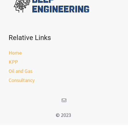
Relative Links
Home
KPP
Oil and Gas
Consultancy
© 2023