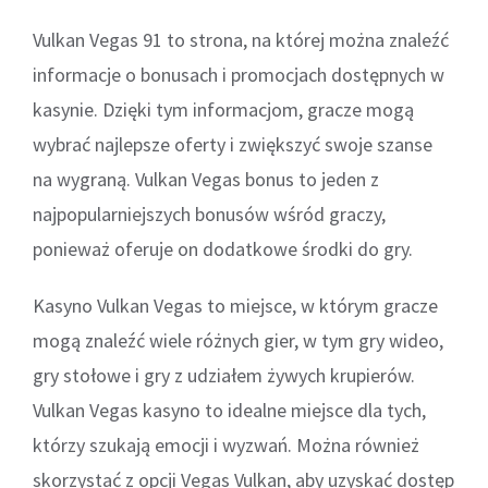
Vulkan Vegas 91 to strona, na której można znaleźć
informacje o bonusach i promocjach dostępnych w
kasynie. Dzięki tym informacjom, gracze mogą
wybrać najlepsze oferty i zwiększyć swoje szanse
na wygraną. Vulkan Vegas bonus to jeden z
najpopularniejszych bonusów wśród graczy,
ponieważ oferuje on dodatkowe środki do gry.
Kasyno Vulkan Vegas to miejsce, w którym gracze
mogą znaleźć wiele różnych gier, w tym gry wideo,
gry stołowe i gry z udziałem żywych krupierów.
Vulkan Vegas kasyno to idealne miejsce dla tych,
którzy szukają emocji i wyzwań. Można również
skorzystać z opcji Vegas Vulkan, aby uzyskać dostęp