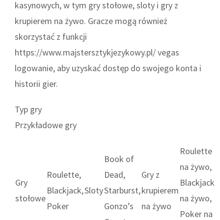
kasynowych, w tym gry stołowe, sloty i gry z
krupierem na żywo. Gracze mogą również
skorzystać z funkcji
https://www.majstersztykjezykowy.pl/ vegas
logowanie, aby uzyskać dostęp do swojego konta i
historii gier.
Typ gry
Przykładowe gry
Roulette
Book of
na żywo,
Roulette,
Dead,
Gry z
Gry
Blackjack
Blackjack,
Sloty
Starburst,
krupierem
stołowe
na żywo,
Poker
Gonzo’s
na żywo
Poker na