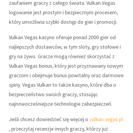
zaufaniem graczy z całego świata. Vulkan Vegas
logowanie jest prostym i bezpiecznym procesem,
który umożliwia szybki dostęp do gier i promocji.
Vulkan Vegas kasyno oferuje ponad 2000 gier od
najlepszych dostawców, w tym sloty, gry stołowe i
gry na żywo. Gracze mogą również skorzystać z
Vulkan Vegas bonus, który jest przyznawany nowym
graczom i obejmuje bonus powitalny oraz darmowe
spiny. Vegas Vulkan to także kasyno, które dba o
bezpieczeństwo swoich graczy, stosując
najnowocześniejsze technologie zabezpieczeń.
Jeśli chcesz dowiedzieć się więcej o
vulkan vegas pl
, przeczytaj recenzje innych graczy, którzy już