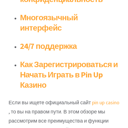
Многоязычный
интерфейс
24/7 поддержка
Как Зарегистрироваться и
Начать Играть в Pin Up
Казино
Если вы ищете официальный сайт
pin up casino
, то вы на правом пути. В этом обзоре мы
рассмотрим все преимущества и функции