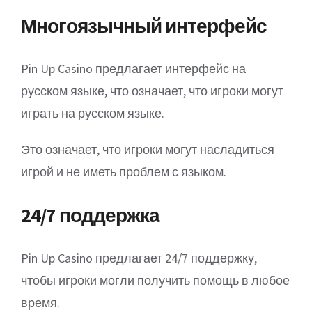
Многоязычный интерфейс
Pin Up Casino предлагает интерфейс на
русском языке, что означает, что игроки могут
играть на русском языке.
Это означает, что игроки могут насладиться
игрой и не иметь проблем с языком.
24/7 поддержка
Pin Up Casino предлагает 24/7 поддержку,
чтобы игроки могли получить помощь в любое
время.