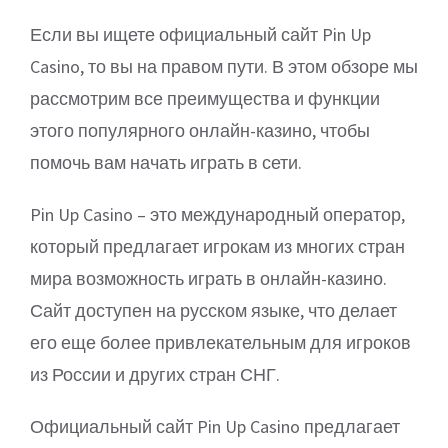
Если вы ищете официальный сайт Pin Up
Casino, то вы на правом пути. В этом обзоре мы
рассмотрим все преимущества и функции
этого популярного онлайн-казино, чтобы
помочь вам начать играть в сети.
Pin Up Casino – это международный оператор,
который предлагает игрокам из многих стран
мира возможность играть в онлайн-казино.
Сайт доступен на русском языке, что делает
его еще более привлекательным для игроков
из России и других стран СНГ.
Официальный сайт Pin Up Casino предлагает