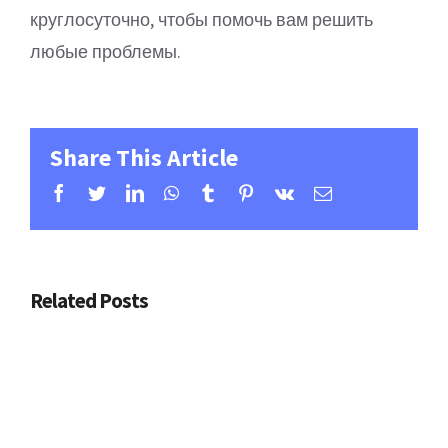
круглосуточно, чтобы помочь вам решить
любые проблемы.
Share This Article
Facebook
Twitter
Linkedin
Whatsapp
Tumblr
Pinterest
Vk
Email
Related Posts