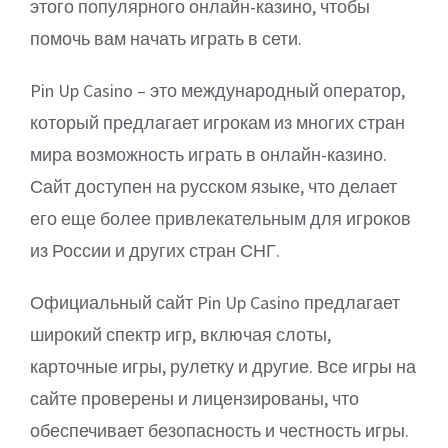
этого популярного онлайн-казино, чтобы
помочь вам начать играть в сети.
Pin Up Casino – это международный оператор,
который предлагает игрокам из многих стран
мира возможность играть в онлайн-казино.
Сайт доступен на русском языке, что делает
его еще более привлекательным для игроков
из России и других стран СНГ.
Официальный сайт Pin Up Casino предлагает
широкий спектр игр, включая слоты,
карточные игры, рулетку и другие. Все игры на
сайте проверены и лицензированы, что
обеспечивает безопасность и честность игры.