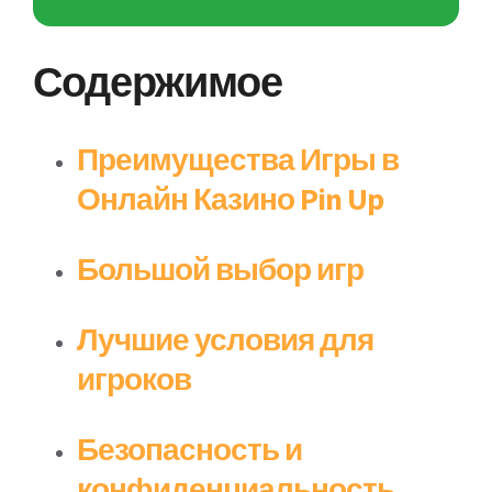
Содержимое
Преимущества Игры в
Онлайн Казино Pin Up
Большой выбор игр
Лучшие условия для
игроков
Безопасность и
конфиденциальность