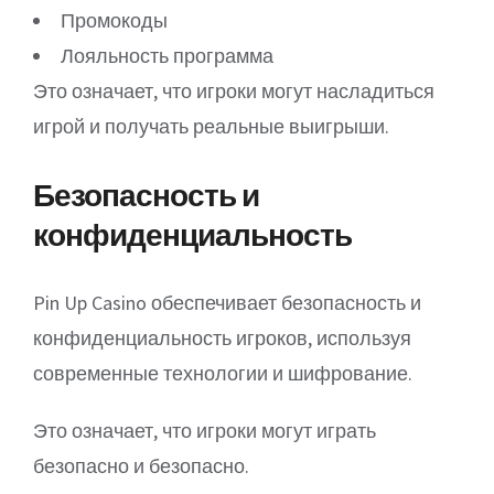
Промокоды
Лояльность программа
Это означает, что игроки могут насладиться
игрой и получать реальные выигрыши.
Безопасность и
конфиденциальность
Pin Up Casino обеспечивает безопасность и
конфиденциальность игроков, используя
современные технологии и шифрование.
Это означает, что игроки могут играть
безопасно и безопасно.