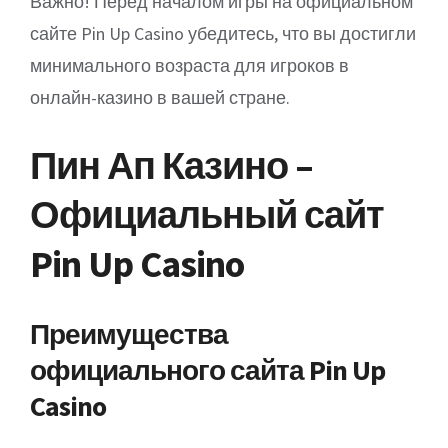
Важно! Перед началом игры на официальном
сайте Pin Up Casino убедитесь, что вы достигли
минимального возраста для игроков в
онлайн-казино в вашей стране.
Пин Ап Казино –
Официальный сайт
Pin Up Casino
Преимущества
официального сайта Pin Up
Casino