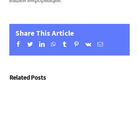
вашей информации.
Share This Article
Facebook
Twitter
Linkedin
Whatsapp
Tumblr
Pinterest
Vk
Email
Related Posts