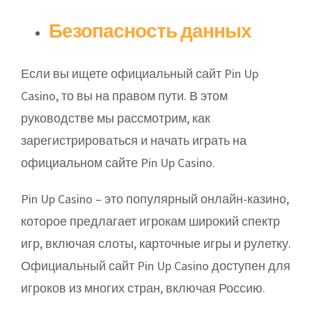
Безопасность данных
Если вы ищете официальный сайт Pin Up
Casino, то вы на правом пути. В этом
руководстве мы рассмотрим, как
зарегистрироваться и начать играть на
официальном сайте Pin Up Casino.
Pin Up Casino – это популярный онлайн-казино,
которое предлагает игрокам широкий спектр
игр, включая слоты, карточные игры и рулетку.
Официальный сайт Pin Up Casino доступен для
игроков из многих стран, включая Россию.