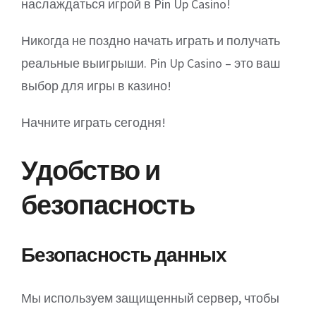
наслаждаться игрой в Pin Up Casino!
Никогда не поздно начать играть и получать
реальные выигрыши. Pin Up Casino – это ваш
выбор для игры в казино!
Начните играть сегодня!
Удобство и
безопасность
Безопасность данных
Мы используем защищенный сервер, чтобы