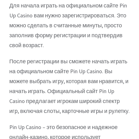
Для начала играть на официальном сайте Pin
Up Casino вам нужно зарегистрироваться. Это
можно сделать в считанные минуты, просто
заполнив форму регистрации и подтвердив
свой возраст.
После регистрации вы сможете начать играть
на официальном сайте Pin Up Casino. Вы
можете выбрать игру, которая вам нравится, и
начать играть. Официальный сайт Pin Up
Casino предлагает игрокам широкий спектр
игр, включая слоты, карточные игры и рулетку.
Pin Up Casino – это безопасное и надежное
онлайн-казино, которое использует