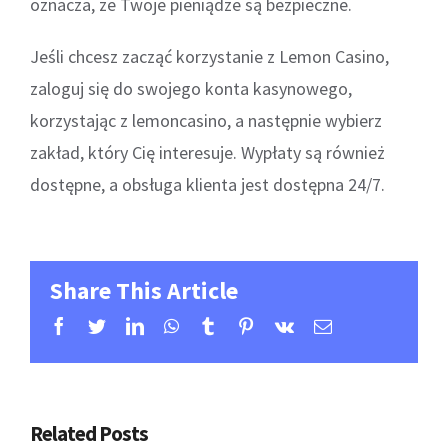
oznacza, że Twoje pieniądze są bezpieczne.
Jeśli chcesz zacząć korzystanie z Lemon Casino,
zaloguj się do swojego konta kasynowego,
korzystając z lemoncasino, a następnie wybierz
zakład, który Cię interesuje. Wypłaty są również
dostępne, a obsługa klienta jest dostępna 24/7.
Share This Article
Facebook
Twitter
Linkedin
Whatsapp
Tumblr
Pinterest
Vk
Email
Related Posts