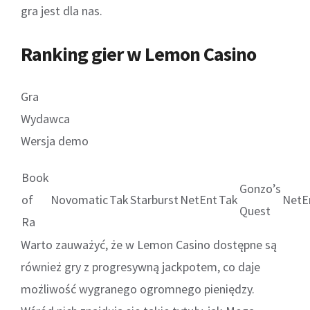
gra jest dla nas.
Ranking gier w Lemon Casino
Gra
Wydawca
Wersja demo
Book
Gonzo’s
of
Novomatic
Tak
Starburst
NetEnt
Tak
NetE
Quest
Ra
Warto zauważyć, że w Lemon Casino dostępne są
również gry z progresywną jackpotem, co daje
możliwość wygranego ogromnego pieniędzy.