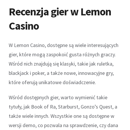
Recenzja gier w Lemon
Casino
W Lemon Casino, dostępne są wiele interesujących
gier, które mogą zaspokoić gusta różnych graczy.
Wśród nich znajdują się klasyki, takie jak ruletka,
blackjack i poker, a także nowe, innowacyjne gry,
które oferują unikatowe doświadczenie.
Wśród dostępnych gier, warto wymienić takie
tytuły, jak Book of Ra, Starburst, Gonzo’s Quest, a
także wiele innych. Wszystkie one są dostępne w
wersji demo, co pozwala na sprawdzenie, czy dana