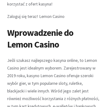
korzystać z ofert kasyna!
Zaloguj się teraz! Lemon Casino
Wprowadzenie do
Lemon Casino
Jeśli szukasz najlepszego kasyna online, to Lemon
Casino jest idealnym wyborem. Zarejestrowany w
2019 roku, kasyno Lemon Casino oferuje szeroki
wybór gier, w tym popularne sloty, ruletke,
blackjacki i wiele innych. Wśród jego zalet jest
również możliwość korzystania z różnych płatności,
w tym kart kredytowych, e-walletów i bankowych