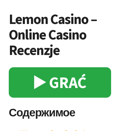
Lemon Casino –
Online Casino
Recenzje
▶️ GRAĆ
Содержимое