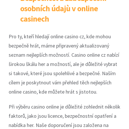
osobních údajù v online
casinech
Pro ty, kteří hledají online casino cz, kde mohou
bezpečně hrát, máme připravený aktualizovaný
seznam nejlepších možností. Casino online cz nabízí
širokou škálu her a možností, ale je důležité vybrat
si takové, které jsou spolehlivé a bezpečné. Naším
cílem je poskytnout vám přehled těch nejlepších
online casino, kde můžete hrát s jistotou.
Při výběru casino online je důležité zohlednit několik
faktorů, jako jsou licence, bezpečnostní opatření a
nabídka her. Naše doporučení jsou založena na