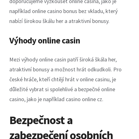
doporučujeme vyzkoušet online casina, jako je
například online casino bonus bez vkladu, který
nabízí širokou škálu her a atraktivní bonusy.
Výhody online casin
Mezi výhody online casin patří široká škála her,
atraktivní bonusy a možnost hrát odkudkoli. Pro
české hráče, kteří chtějí hrát v online casinu, je
důležité vybrat si spolehlivé a bezpečné online
casino, jako je například casino online cz.
Bezpečnost a
zabezpečení osobních