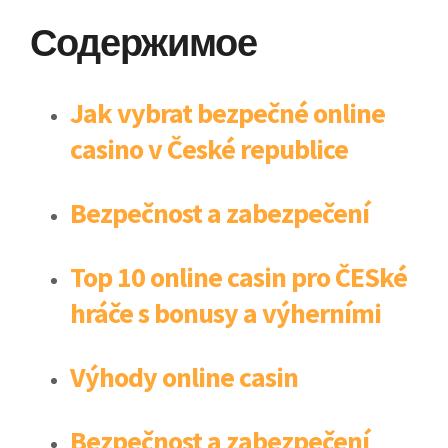
Содержимое
Jak vybrat bezpečné online
casino v České republice
Bezpečnost a zabezpečení
Top 10 online casin pro ČESké
hráče s bonusy a výherními
Výhody online casin
Bezpečnost a zabezpečení