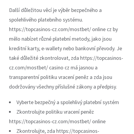
Další důležitou věcí je výběr bezpečného a
spolehlivého platebního systému.
https://topcasinos-cz.com/mostbet/ online cz by
mělo nabízet různé platební metody, jako jsou
kreditní karty, e-wallety nebo bankovní převody. Je
také důležité zkontrolovat, zda https://topcasinos-
cz.com/mostbet/ casino cz má jasnou a
transparentní politiku vracení peněz a zda jsou
dodržovány všechny příslušné zákony a předpisy.
Vyberte bezpečný a spolehlivý platební systém
Zkontrolujte politiku vracení peněz
https://topcasinos-cz.com/mostbet/ online
Zkontrolujte, zda https://topcasinos-