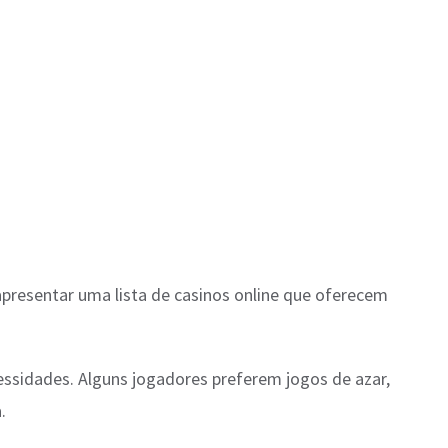
apresentar uma lista de casinos online que oferecem
essidades. Alguns jogadores preferem jogos de azar,
.