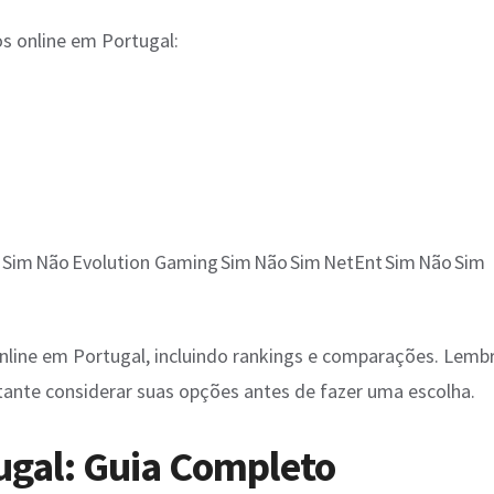
s online em Portugal:
Sim
Não
Evolution Gaming
Sim
Não
Sim
NetEnt
Sim
Não
Sim
nline em Portugal, incluindo rankings e comparações. Lemb
tante considerar suas opções antes de fazer uma escolha.
ugal: Guia Completo