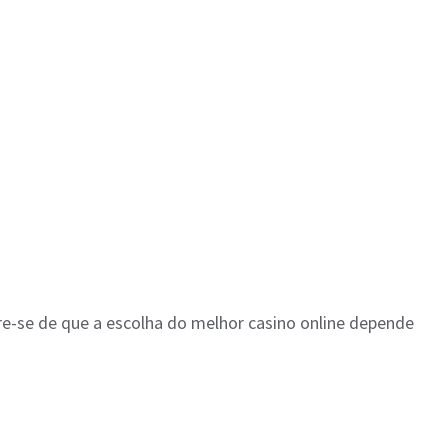
re-se de que a escolha do melhor casino online depende