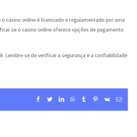
e o casino online é licenciado e regulamentado por uma
icar se o casino online oferece opções de pagamento
. Lembre-se de verificar a segurança e a confiabilidade
Facebook
Twitter
Linkedin
Whatsapp
Tumblr
Pinterest
Vk
Email