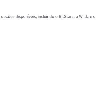
ções disponíveis, incluindo o BitStarz, o Wildz e o