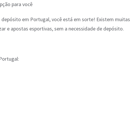
pção para você
depósito em Portugal, você está em sorte! Existem muitas op
zar e apostas esportivas, sem a necessidade de depósito.
Portugal: