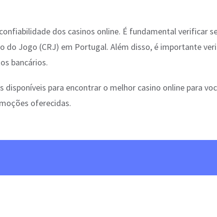
onfiabilidade dos casinos online. É fundamental verificar s
do Jogo (CRJ) em Portugal. Além disso, é importante verif
tos bancários.
disponíveis para encontrar o melhor casino online para você
omoções oferecidas.