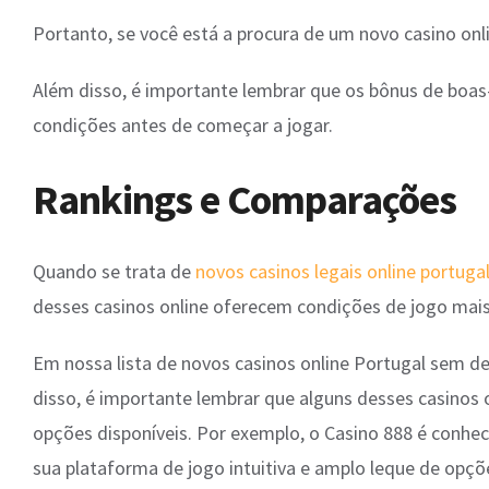
Portanto, se você está a procura de um novo casino onli
Além disso, é importante lembrar que os bônus de boas-
condições antes de começar a jogar.
Rankings e Comparações
Quando se trata de
novos casinos legais online portuga
desses casinos online oferecem condições de jogo mais 
Em nossa lista de novos casinos online Portugal sem d
disso, é importante lembrar que alguns desses casinos 
opções disponíveis. Por exemplo, o Casino 888 é conhe
sua plataforma de jogo intuitiva e amplo leque de opçõ