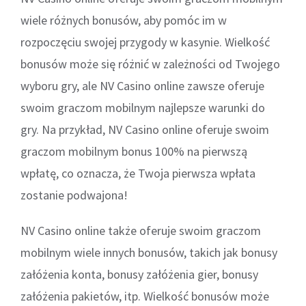
wiele różnych bonusów, aby pomóc im w
rozpoczęciu swojej przygody w kasynie. Wielkość
bonusów może się różnić w zależności od Twojego
wyboru gry, ale NV Casino online zawsze oferuje
swoim graczom mobilnym najlepsze warunki do
gry. Na przykład, NV Casino online oferuje swoim
graczom mobilnym bonus 100% na pierwszą
wpłatę, co oznacza, że Twoja pierwsza wpłata
zostanie podwajona!
NV Casino online także oferuje swoim graczom
mobilnym wiele innych bonusów, takich jak bonusy
załóżenia konta, bonusy załóżenia gier, bonusy
załóżenia pakietów, itp. Wielkość bonusów może