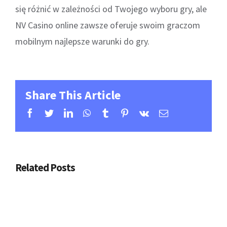
się różnić w zależności od Twojego wyboru gry, ale
NV Casino online zawsze oferuje swoim graczom
mobilnym najlepsze warunki do gry.
Share This Article
Facebook
Twitter
Linkedin
Whatsapp
Tumblr
Pinterest
Vk
Email
Related Posts