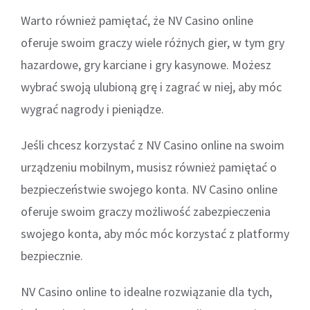
Warto również pamiętać, że NV Casino online
oferuje swoim graczy wiele różnych gier, w tym gry
hazardowe, gry karciane i gry kasynowe. Możesz
wybrać swoją ulubioną grę i zagrać w niej, aby móc
wygrać nagrody i pieniądze.
Jeśli chcesz korzystać z NV Casino online na swoim
urządzeniu mobilnym, musisz również pamiętać o
bezpieczeństwie swojego konta. NV Casino online
oferuje swoim graczy możliwość zabezpieczenia
swojego konta, aby móc móc korzystać z platformy
bezpiecznie.
NV Casino online to idealne rozwiązanie dla tych,