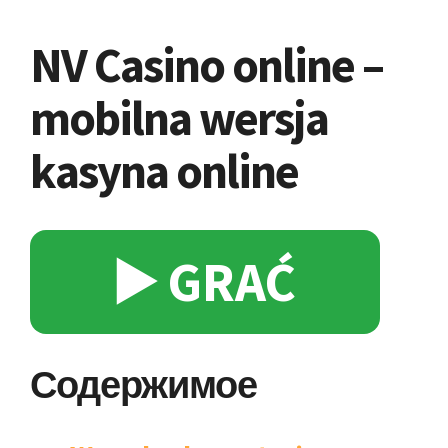
NV Casino online –
mobilna wersja
kasyna online
▶️ GRAĆ
Содержимое