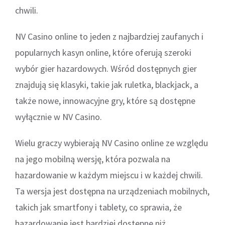
chwili.
NV Casino online to jeden z najbardziej zaufanych i
popularnych kasyn online, które oferują szeroki
wybór gier hazardowych. Wśród dostępnych gier
znajdują się klasyki, takie jak ruletka, blackjack, a
także nowe, innowacyjne gry, które są dostępne
wyłącznie w NV Casino.
Wielu graczy wybierają NV Casino online ze względu
na jego mobilną wersję, która pozwala na
hazardowanie w każdym miejscu i w każdej chwili.
Ta wersja jest dostępna na urządzeniach mobilnych,
takich jak smartfony i tablety, co sprawia, że
hazardowanie jest bardziej dostępne niż