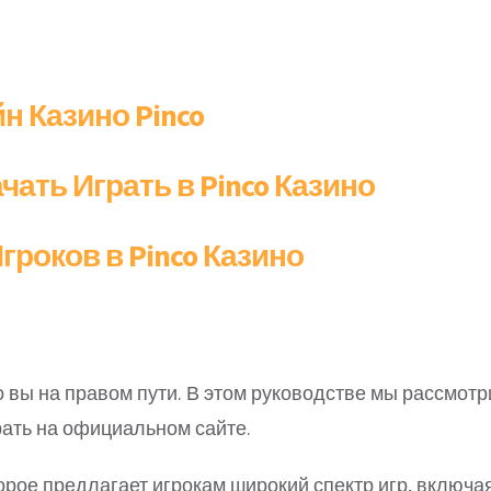
 Казино Pinco
чать Играть в Pinco Казино
роков в Pinco Казино
 вы на правом пути. В этом руководстве мы рассмотр
рать на официальном сайте.
торое предлагает игрокам широкий спектр игр, включ