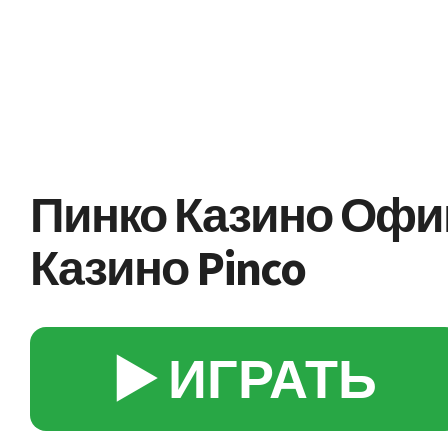
Пинко Казино Офи
Казино Pinco
▶️ ИГРАТЬ