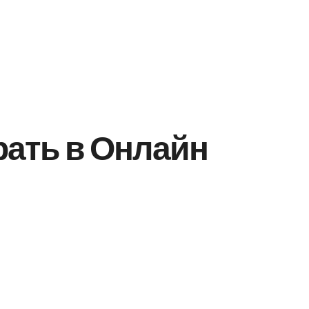
рать в Онлайн