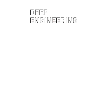
Skip
to
content