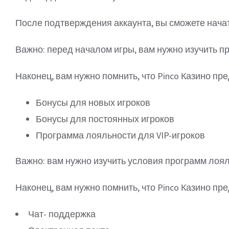
После подтверждения аккаунта, вы сможете начать
Важно: перед началом игры, вам нужно изучить пр
Наконец, вам нужно помнить, что Pinco Казино п
Бонусы для новых игроков
Бонусы для постоянных игроков
Программа лояльности для VIP-игроков
Важно: вам нужно изучить условия программ лояль
Наконец, вам нужно помнить, что Pinco Казино пр
Чат- поддержка