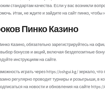
оким стандартам качества. Если у вас возникли вопр
мочь. Итак, не ждите и зайдите на сайт пинко, чтобы 
роков Пинко Казино
инко Казино, обязательно зарегистрируйтесь на офи
выбор бонусов и акций, включая бездепозитные бонус
ледуйте инструкциям на сайте.
можность играть через https://oshgui.kg/ зеркало, чт
 казино регулярно проводит турниры и розыгрыши, в к
дписаться на новости и обновления на сайте https://o