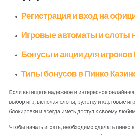
Регистрация и вход на офиц
Игровые автоматы и слоты на
Бонусы и акции для игроков
Типы бонусов в Пинко Казин
Если вы ищете надежное и интересное онлайн-каз
выбор игр, включая слоты, рулетку и картовые иг
блокировки и всегда иметь доступ к своему любим
Чтобы начать играть, необходимо сделать пинко 