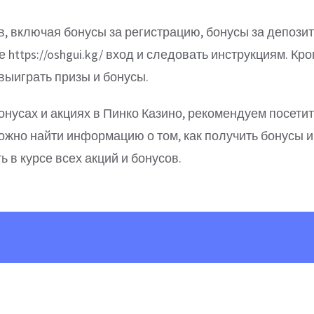
, включая бонусы за регистрацию, бонусы за депозит 
ttps://oshgui.kg/ вход и следовать инструкциям. Кроме 
выиграть призы и бонусы.
сах и акциях в Пинко Казино, рекомендуем посетить 
жно найти информацию о том, как получить бонусы и 
 в курсе всех акций и бонусов.