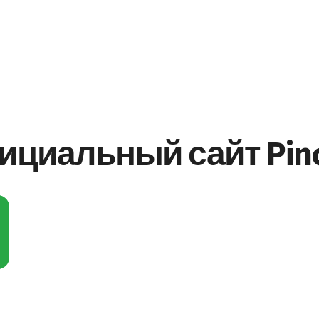
ициальный сайт Pinc