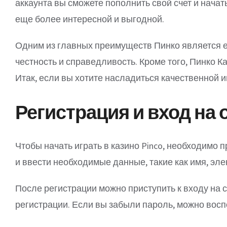
аккаунта вы сможете пополнить свой счет и начать
еще более интересной и выгодной.
Одним из главных преимуществ Пинко является ег
честность и справедливость. Кроме того, Пинко 
Итак, если вы хотите насладиться качественной и
Регистрация и вход на
Чтобы начать играть в казино Pinco, необходимо 
и ввести необходимые данные, такие как имя, эле
После регистрации можно приступить к входу на с
регистрации. Если вы забыли пароль, можно вос