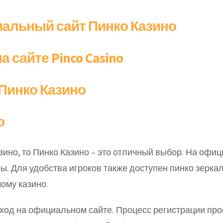
иальный сайт Пинко Казино
 сайте Pinco Casino
 Пинко Казино
о
ино, то Пинко Казино – это отличный выбор. На офиц
ры. Для удобства игроков также доступен пинко зерк
ому казино.
вход на официальном сайте. Процесс регистрации про