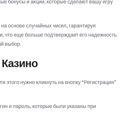
чные бонусы и акции, которые сделают вашу игру
 на основе случайных чисел, гарантируя
и, что еще больше подтверждает его надежность.
ый выбор.
 Казино
ля этого нужно кликнуть на кнопку “Регистрация”
огин и пароль, которые были указаны при