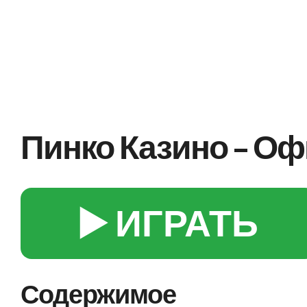
Пинко Казино – Оф
▶️ ИГРАТЬ
Содержимое