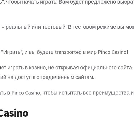
ь”, чтобы начать играть. Вам будет предложено выбрат
– реальный или тестовый. В тестовом режиме вы може
Играть”, и вы будете transported в мир Pinco Casino!
ляет играть в казино, не открывая официального сайта
ий на доступ к определенным сайтам.
ь в Pinco Casino, чтобы испытать все преимущества и
Casino