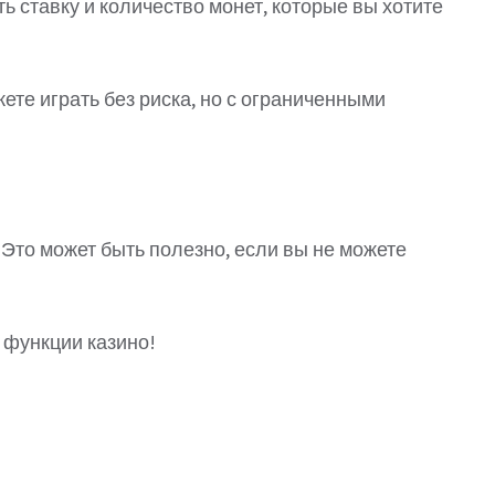
ь ставку и количество монет, которые вы хотите
те играть без риска, но с ограниченными
. Это может быть полезно, если вы не можете
 функции казино!