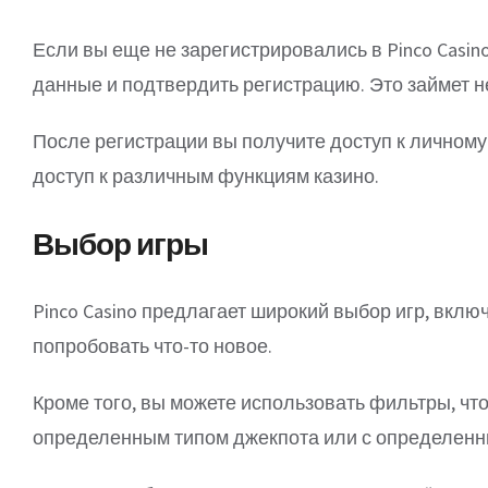
Если вы еще не зарегистрировались в Pinco Casin
данные и подтвердить регистрацию. Это займет не 
После регистрации вы получите доступ к личному
доступ к различным функциям казино.
Выбор игры
Pinco Casino предлагает широкий выбор игр, вклю
попробовать что-то новое.
Кроме того, вы можете использовать фильтры, чт
определенным типом джекпота или с определенн