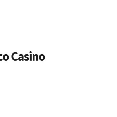
o Casino