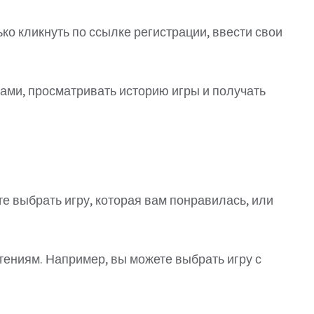
ько кликнуть по ссылке регистрации, ввести свои
тами, просматривать историю игры и получать
те выбрать игру, которая вам понравилась, или
тениям. Например, вы можете выбрать игру с