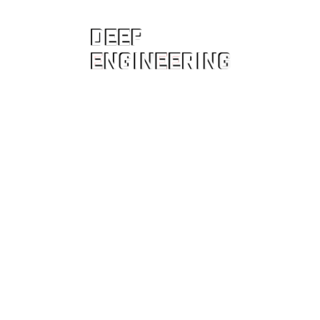
Skip
to
content