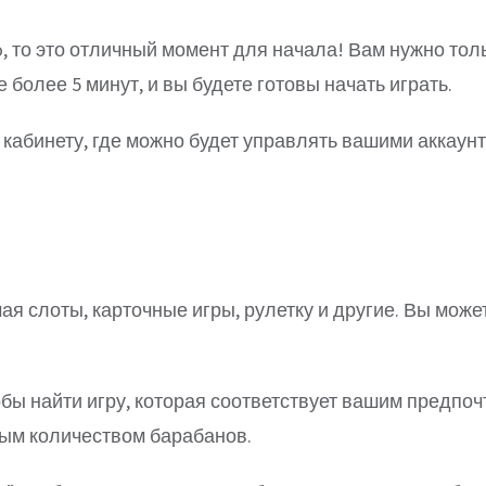
o, то это отличный момент для начала! Вам нужно тол
более 5 минут, и вы будете готовы начать играть.
 кабинету, где можно будет управлять вашими аккаун
чая слоты, карточные игры, рулетку и другие. Вы може
обы найти игру, которая соответствует вашим предпоч
ым количеством барабанов.