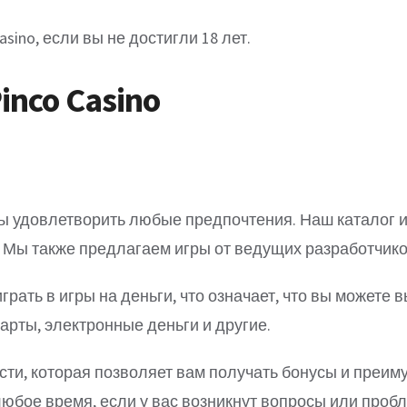
sino, если вы не достигли 18 лет.
nco Casino
обы удовлетворить любые предпочтения. Наш каталог 
 Мы также предлагаем игры от ведущих разработчиков,
играть в игры на деньги, что означает, что вы может
рты, электронные деньги и другие.
ости, которая позволяет вам получать бонусы и преи
любое время, если у вас возникнут вопросы или проб