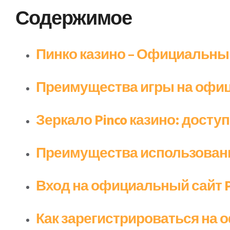
Содержимое
Пинко казино – Официальный
Преимущества игры на офиц
Зеркало Pinco казино: доступ
Преимущества использования
Вход на официальный сайт P
Как зарегистрироваться на 