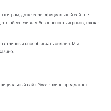
уп к играм, даже если официальный сайт не
это обеспечивает безопасность игроков, так как
это отличный способ играть онлайн. Мы
казино.
Официальный сайт Pinco казино предлагает