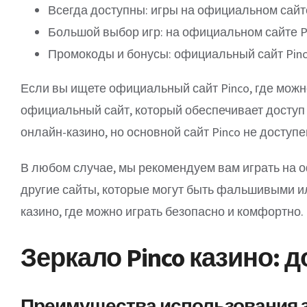
Всегда доступны: игры на официальном сайте
Большой выбор игр: на официальном сайте Pi
Промокоды и бонусы: официальный сайт Pinc
Если вы ищете официальный сайт Pinco, где можно 
официальный сайт, который обеспечивает доступ к
онлайн-казино, но основной сайт Pinco не доступе
В любом случае, мы рекомендуем вам играть на о
другие сайты, которые могут быть фальшивыми ил
казино, где можно играть безопасно и комфортно.
Зеркало Pinco казино: 
Преимущества использования зе