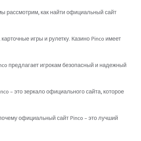
 мы рассмотрим, как найти официальный сайт
 карточные игры и рулетку. Казино Pinco имеет
inco предлагает игрокам безопасный и надежный
inco – это зеркало официального сайта, которое
, почему официальный сайт Pinco – это лучший