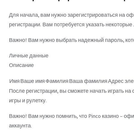
Для начала, вам нужно зарегистрироваться на оф
регистрации. Вам потребуется указать некоторые 
Важно! Вам нужно выбрать надежный пароль, кото
Личные данные
Описание
Имя
Ваше имя
Фамилия
Ваша фамилия
Адрес эле
После регистрации, вы сможете начать играть на 
игры и рулетку.
Важно! Вам нужно помнить, что Pinco казино – оф
аккаунта.