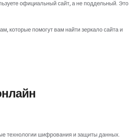
ользуете официальный сайт, а не поддельный. Это
ам, которые помогут вам найти зеркало сайта и
онлайн
ные технологии шифрования и защиты данных.