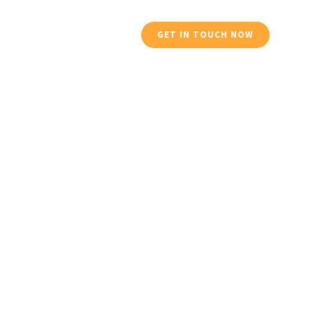
Services
Profile
GET IN TOUCH NOW