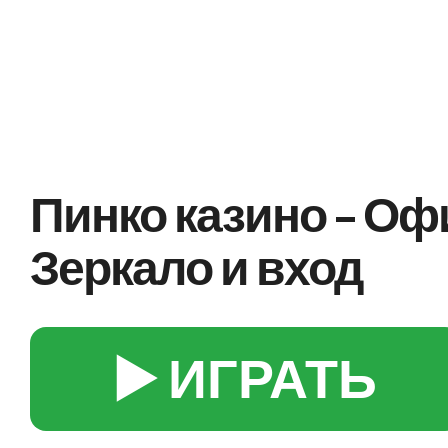
Пинко казино – Оф
Зеркало и вход
▶️ ИГРАТЬ