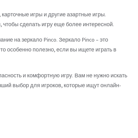
 карточные игры и другие азартные игры.
 чтобы сделать игру еще более интересной.
ние на зеркало Pinco. Зеркало Pinco – это
то особенно полезно, если вы ищете играть в
пасность и комфортную игру. Вам не нужно искать
чший выбор для игроков, которые ищут онлайн-