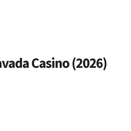
da Casino (2026)