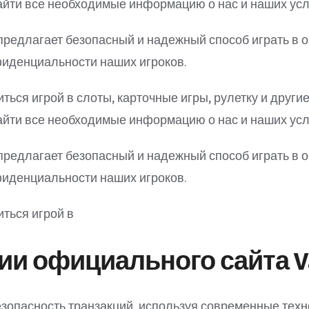
найти все необходимые информацию о нас и наших усл
 предлагает безопасный и надежный способ играть в
фиденциальности наших игроков.
иться игрой в слоты, карточные игры, рулетку и друг
найти все необходимые информацию о нас и наших усл
 предлагает безопасный и надежный способ играть в
фиденциальности наших игроков.
иться игрой в
и официального сайта Va
зопасность транзакций, используя современные техн