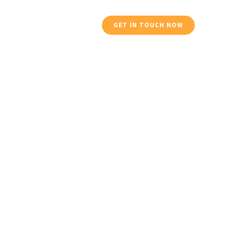
Services
Profile
GET IN TOUCH NOW