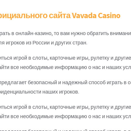
циального сайта Vavada Casino
ать в онлайн-казино, то вам нужно обратить вниман
я игроков из России и других стран.
иться игрой в слоты, карточные игры, рулетку и друг
найти все необходимые информацию о нас и наших усл
 предлагает безопасный и надежный способ играть в
фиденциальности наших игроков.
иться игрой в слоты, карточные игры, рулетку и друг
найти все необходимые информацию о нас и наших усл