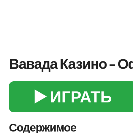
Вавада Казино – О
▶️ ИГРАТЬ
Содержимое