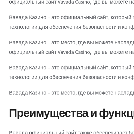
официальный сайт Vavada Casino, где вы можете 
Вавада Казино – это официальный сайт, который
технологии для обеспечения безопасности и кон
Вавада Казино – это место, где вы можете наслад
официальный сайт Vavada Casino, где вы можете 
Вавада Казино – это официальный сайт, который
технологии для обеспечения безопасности и кон
Вавада Казино – это место, где вы можете наслад
Преимущества и функци
Вавада официальный сайт также обеспечивает бе