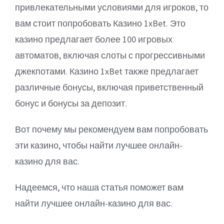
привлекательными условиями для игроков, то
вам стоит попробовать Казино 1xBet. Это
казино предлагает более 100 игровых
автоматов, включая слоты с прогрессивными
джекпотами. Казино 1xBet также предлагает
различные бонусы, включая приветственный
бонус и бонусы за депозит.
Вот почему мы рекомендуем вам попробовать
эти казино, чтобы найти лучшее онлайн-
казино для вас.
Надеемся, что наша статья поможет вам
найти лучшее онлайн-казино для вас.