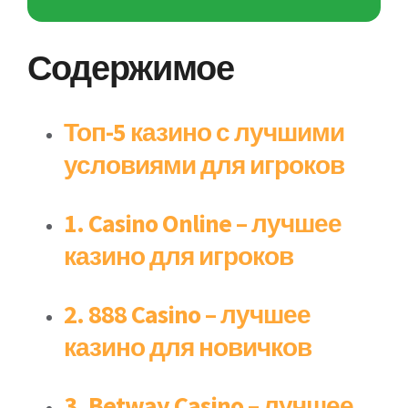
Содержимое
Топ-5 казино с лучшими
условиями для игроков
1. Casino Online – лучшее
казино для игроков
2. 888 Casino – лучшее
казино для новичков
3. Betway Casino – лучшее