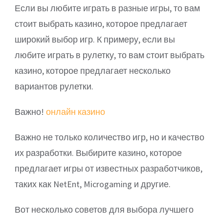
Если вы любите играть в разные игры, то вам
стоит выбрать казино, которое предлагает
широкий выбор игр. К примеру, если вы
любите играть в рулетку, то вам стоит выбрать
казино, которое предлагает несколько
вариантов рулетки.
Важно!
онлайн казино
Важно не только количество игр, но и качество
их разработки. Выбирите казино, которое
предлагает игры от известных разработчиков,
таких как NetEnt, Microgaming и другие.
Вот несколько советов для выбора лучшего