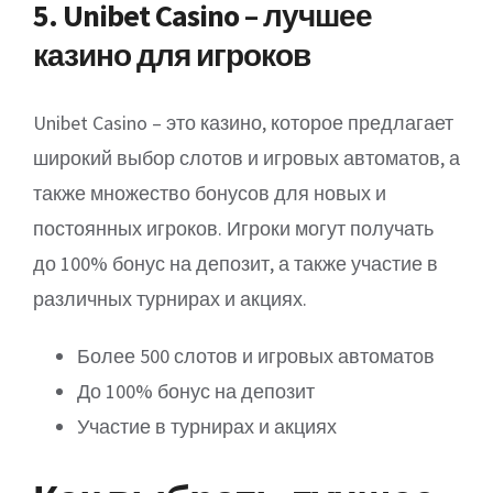
5. Unibet Casino – лучшее
казино для игроков
Unibet Casino – это казино, которое предлагает
широкий выбор слотов и игровых автоматов, а
также множество бонусов для новых и
постоянных игроков. Игроки могут получать
до 100% бонус на депозит, а также участие в
различных турнирах и акциях.
Более 500 слотов и игровых автоматов
До 100% бонус на депозит
Участие в турнирах и акциях