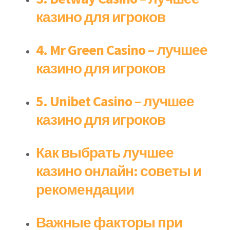
казино для игроков
4. Mr Green Casino – лучшее
казино для игроков
5. Unibet Casino – лучшее
казино для игроков
Как выбрать лучшее
казино онлайн: советы и
рекомендации
Важные факторы при