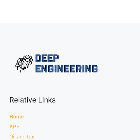
Relative Links
Home
KPP
Oil and Gas