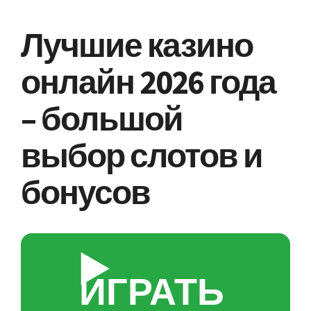
Лучшие казино
онлайн 2026 года
– большой
выбор слотов и
бонусов
▶️
ИГРАТЬ