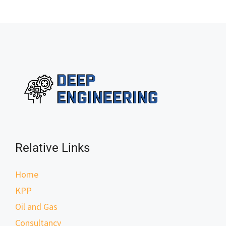
Relative Links
Home
KPP
Oil and Gas
Consultancy