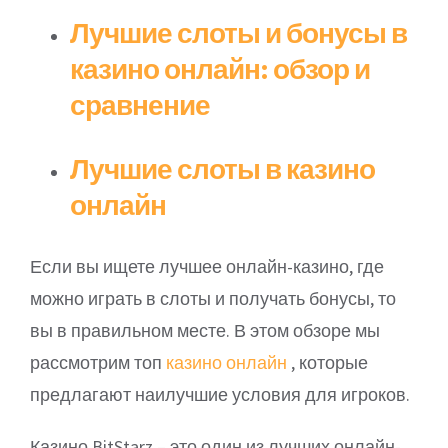
Лучшие слоты и бонусы в
казино онлайн: обзор и
сравнение
Лучшие слоты в казино
онлайн
Если вы ищете лучшее онлайн-казино, где
можно играть в слоты и получать бонусы, то
вы в правильном месте. В этом обзоре мы
рассмотрим топ
казино онлайн
, которые
предлагают наилучшие условия для игроков.
Казино BitStarz – это один из лучших онлайн-