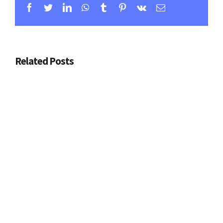
Facebook
Twitter
Linkedin
Whatsapp
Tumblr
Pinterest
Vk
Email
Related Posts