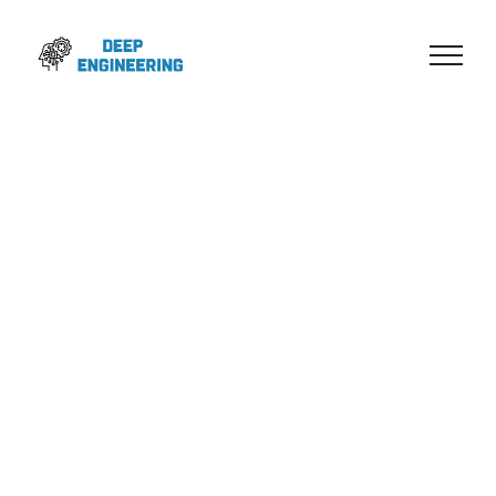
Skip
to
content