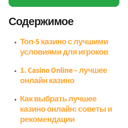
Содержимое
Топ-5 казино с лучшими
условиями для игроков
1. Casino Online – лучшее
онлайн казино
Как выбрать лучшее
казино онлайн: советы и
рекомендации