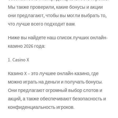
Мы также проверили, какие бонусы и акции
они предлагают, чтобы вы могли выбрать то,
что лучше всего подходит вам.
Ниже вы найдете наш список лучших онлайн-
казино 2026 года:
1. Casino X
Казино X – это лучшее онлайн-казино, где
можно играть на деньги и получать бонусы.
Они предлагают огромный выбор слотов и
акций, а также обеспечивают безопасность и
конфиденциальность игроков.