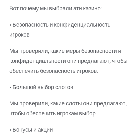
Вот почему мы выбрали эти казино:
• Безопасность и конфиденциальность
игроков
Мы проверили, какие меры безопасности и
конфиденциальности они предлагают, чтобы
обеспечить безопасность игроков.
• Большой выбор слотов
Мы проверили, какие слоты они предлагают,
чтобы обеспечить игрокам выбор.
• Бонусы и акции