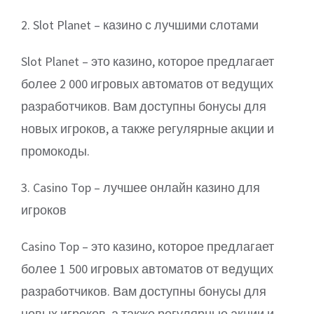
2. Slot Planet – казино с лучшими слотами
Slot Planet – это казино, которое предлагает
более 2 000 игровых автоматов от ведущих
разработчиков. Вам доступны бонусы для
новых игроков, а также регулярные акции и
промокоды.
3. Casino Top – лучшее онлайн казино для
игроков
Casino Top – это казино, которое предлагает
более 1 500 игровых автоматов от ведущих
разработчиков. Вам доступны бонусы для
новых игроков, а также регулярные акции и