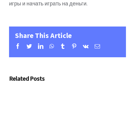
игры и начать играть на деньги.
Share This Article
Facebook
Twitter
Linkedin
Whatsapp
Tumblr
Pinterest
Vk
Email
Related Posts