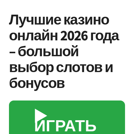
Лучшие казино
онлайн 2026 года
– большой
выбор слотов и
бонусов
▶️
ИГРАТЬ