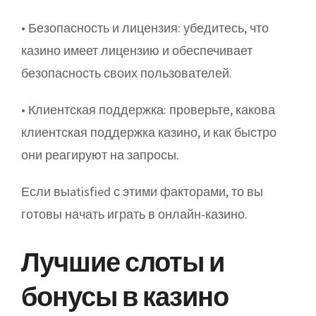
• Безопасность и лицензия: убедитесь, что
казино имеет лицензию и обеспечивает
безопасность своих пользователей.
• Клиентская поддержка: проверьте, какова
клиентская поддержка казино, и как быстро
они реагируют на запросы.
Если выatisfied с этими факторами, то вы
готовы начать играть в онлайн-казино.
Лучшие слоты и
бонусы в казино