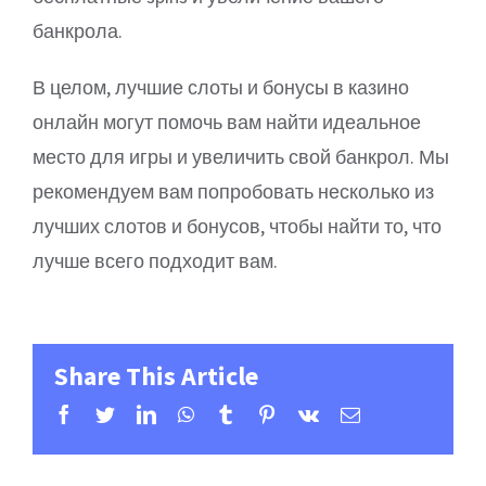
банкрола.
В целом, лучшие слоты и бонусы в казино
онлайн могут помочь вам найти идеальное
место для игры и увеличить свой банкрол. Мы
рекомендуем вам попробовать несколько из
лучших слотов и бонусов, чтобы найти то, что
лучше всего подходит вам.
Share This Article
Facebook
Twitter
Linkedin
Whatsapp
Tumblr
Pinterest
Vk
Email