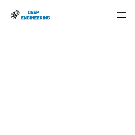
Skip
to
content