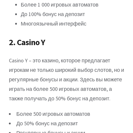
Более 1 000 игровых автоматов
До 100% бонус на депозит
Многоязычный интерфейс
2. Casino Y
Casino Y – это казино, которое предлагает
игрокам не только широкий выбор слотов, но и
регулярные бонусы и акции. Здесь вы можете
играть на более 500 игровых автоматов, а
также получать до 50% бонус на депозит.
Более 500 игровых автоматов
До 50% бонус на депозит
Регулярные бонусы и акции