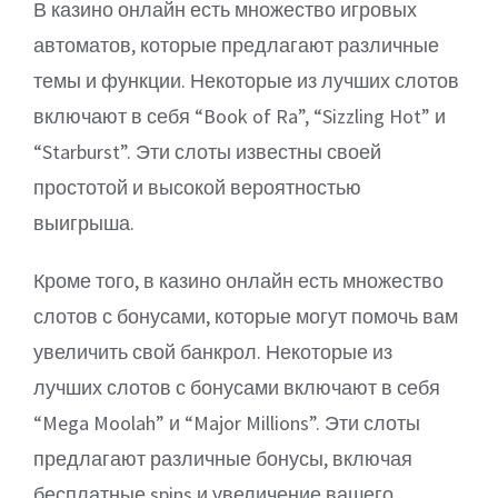
В казино онлайн есть множество игровых
автоматов, которые предлагают различные
темы и функции. Некоторые из лучших слотов
включают в себя “Book of Ra”, “Sizzling Hot” и
“Starburst”. Эти слоты известны своей
простотой и высокой вероятностью
выигрыша.
Кроме того, в казино онлайн есть множество
слотов с бонусами, которые могут помочь вам
увеличить свой банкрол. Некоторые из
лучших слотов с бонусами включают в себя
“Mega Moolah” и “Major Millions”. Эти слоты
предлагают различные бонусы, включая
бесплатные spins и увеличение вашего