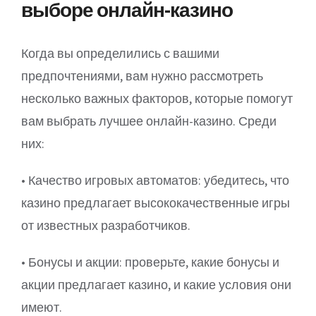
выборе онлайн-казино
Когда вы определились с вашими
предпочтениями, вам нужно рассмотреть
несколько важных факторов, которые помогут
вам выбрать лучшее онлайн-казино. Среди
них:
• Качество игровых автоматов: убедитесь, что
казино предлагает высококачественные игры
от известных разработчиков.
• Бонусы и акции: проверьте, какие бонусы и
акции предлагает казино, и какие условия они
имеют.