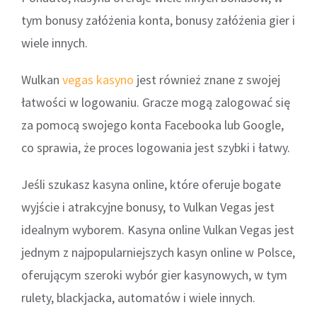
tym bonusy załóżenia konta, bonusy załóżenia gier i
wiele innych.
Wulkan
vegas kasyno
jest również znane z swojej
łatwości w logowaniu. Gracze mogą zalogować się
za pomocą swojego konta Facebooka lub Google,
co sprawia, że proces logowania jest szybki i łatwy.
Jeśli szukasz kasyna online, które oferuje bogate
wyjście i atrakcyjne bonusy, to Vulkan Vegas jest
idealnym wyborem. Kasyna online Vulkan Vegas jest
jednym z najpopularniejszych kasyn online w Polsce,
oferującym szeroki wybór gier kasynowych, w tym
rulety, blackjacka, automatów i wiele innych.