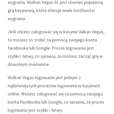
wygrania. Wulkan Vegas 91 jest również popularną
grą kasynową, która oferuje wiele możliwości
wygrania.
Jeśli chcesz zalogować się w kasynie Vulkan Vegas,
to możesz to zrobić za pomocą swojego konta
Facebooka lub Google. Proces logowania jest
szybki i łatwy, co sprawia, że możesz zacząć grę w
dowolnym momencie.
Wulkan Vegas logowanie jest jednym z
najłatwiejszych procesów logowania w kasynach
online. Możesz zalogować się za pomocą swojego
konta Facebooka lub Google, co sprawia, że proces
logowania jest szybki i łatwy.