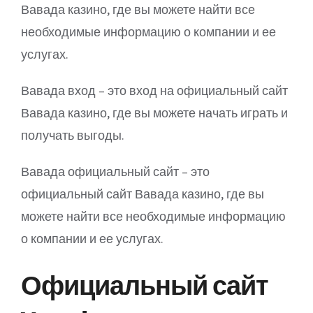
Вавада казино, где вы можете найти все
необходимые информацию о компании и ее
услугах.
Вавада вход – это вход на официальный сайт
Вавада казино, где вы можете начать играть и
получать выгоды.
Вавада официальный сайт – это
официальный сайт Вавада казино, где вы
можете найти все необходимые информацию
о компании и ее услугах.
Официальный сайт