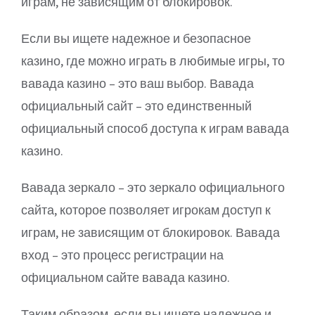
играм, не зависящим от блокировок.
Если вы ищете надежное и безопасное
казино, где можно играть в любимые игры, то
вавада казино – это ваш выбор. Вавада
официальный сайт – это единственный
официальный способ доступа к играм вавада
казино.
Вавада зеркало – это зеркало официального
сайта, которое позволяет игрокам доступ к
играм, не зависящим от блокировок. Вавада
вход – это процесс регистрации на
официальном сайте вавада казино.
Таким образом, если вы ищете надежное и