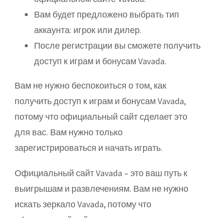
Вам будет предложено выбрать тип
аккаунта: игрок или дилер.
После регистрации вы сможете получить
доступ к играм и бонусам Vavada.
Вам не нужно беспокоиться о том, как
получить доступ к играм и бонусам Vavada,
потому что официальный сайт сделает это
для вас. Вам нужно только
зарегистрироваться и начать играть.
Официальный сайт Vavada – это ваш путь к
выигрышам и развлечениям. Вам не нужно
искать зеркало Vavada, потому что