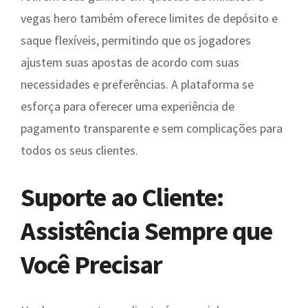
vegas hero também oferece limites de depósito e
saque flexíveis, permitindo que os jogadores
ajustem suas apostas de acordo com suas
necessidades e preferências. A plataforma se
esforça para oferecer uma experiência de
pagamento transparente e sem complicações para
todos os seus clientes.
Suporte ao Cliente:
Assistência Sempre que
Você Precisar