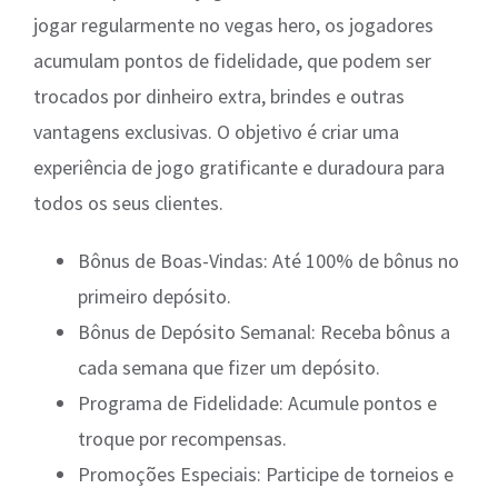
jogar regularmente no vegas hero, os jogadores
acumulam pontos de fidelidade, que podem ser
trocados por dinheiro extra, brindes e outras
vantagens exclusivas. O objetivo é criar uma
experiência de jogo gratificante e duradoura para
todos os seus clientes.
Bônus de Boas-Vindas: Até 100% de bônus no
primeiro depósito.
Bônus de Depósito Semanal: Receba bônus a
cada semana que fizer um depósito.
Programa de Fidelidade: Acumule pontos e
troque por recompensas.
Promoções Especiais: Participe de torneios e