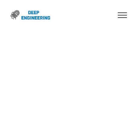
Skip
to
content