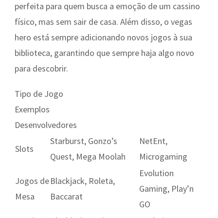
perfeita para quem busca a emoção de um cassino
físico, mas sem sair de casa. Além disso, o vegas
hero está sempre adicionando novos jogos à sua
biblioteca, garantindo que sempre haja algo novo
para descobrir.
Tipo de Jogo
Exemplos
Desenvolvedores
Starburst, Gonzo’s
NetEnt,
Slots
Quest, Mega Moolah
Microgaming
Evolution
Jogos de
Blackjack, Roleta,
Gaming, Play’n
Mesa
Baccarat
GO