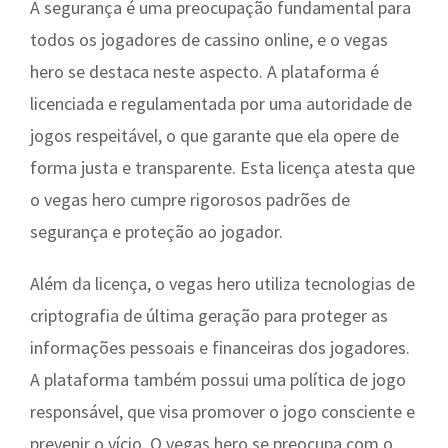
A segurança é uma preocupação fundamental para
todos os jogadores de cassino online, e o vegas
hero se destaca neste aspecto. A plataforma é
licenciada e regulamentada por uma autoridade de
jogos respeitável, o que garante que ela opere de
forma justa e transparente. Esta licença atesta que
o vegas hero cumpre rigorosos padrões de
segurança e proteção ao jogador.
Além da licença, o vegas hero utiliza tecnologias de
criptografia de última geração para proteger as
informações pessoais e financeiras dos jogadores.
A plataforma também possui uma política de jogo
responsável, que visa promover o jogo consciente e
prevenir o vício. O vegas hero se preocupa com o