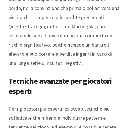
perde, nella convinzione che prima o poi arriverà una
vincita che compenserà le perdite precedenti.
Questa strategia, nota come Martingala, può
essere efficace a breve termine, ma comporta un
rischio significativo, poiché richiede un bankroll
elevato e può portare a perdite ingenti in caso di
una lunga serie di risultati negativi.
Tecniche avanzate per giocatori
esperti
Per i giocatori più esperti, esistono tecniche più
sofisticate che mirano a individuare pattern e
tendenze nel gioco. Ad esempio, è possibile tenere