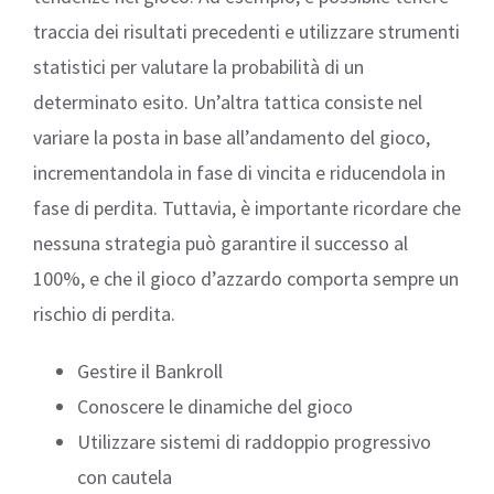
traccia dei risultati precedenti e utilizzare strumenti
statistici per valutare la probabilità di un
determinato esito. Un’altra tattica consiste nel
variare la posta in base all’andamento del gioco,
incrementandola in fase di vincita e riducendola in
fase di perdita. Tuttavia, è importante ricordare che
nessuna strategia può garantire il successo al
100%, e che il gioco d’azzardo comporta sempre un
rischio di perdita.
Gestire il Bankroll
Conoscere le dinamiche del gioco
Utilizzare sistemi di raddoppio progressivo
con cautela