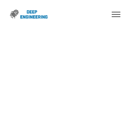
Skip
to
content