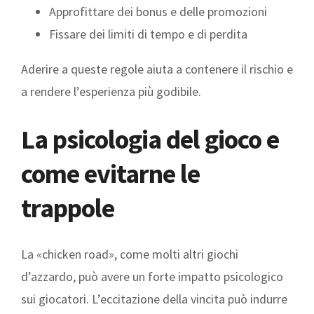
Approfittare dei bonus e delle promozioni
Fissare dei limiti di tempo e di perdita
Aderire a queste regole aiuta a contenere il rischio e
a rendere l’esperienza più godibile.
La psicologia del gioco e
come evitarne le
trappole
La «chicken road», come molti altri giochi
d’azzardo, può avere un forte impatto psicologico
sui giocatori. L’eccitazione della vincita può indurre