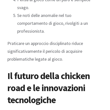
svago.
Se noti delle anomalie nel tuo
comportamento di gioco, rivolgiti a un
professionista.
Praticare un approccio disciplinato riduce
significativamente il pericolo di acquisire
problematiche legate al gioco.
Il futuro della chicken
road e le innovazioni
tecnologiche