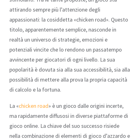
attirando sempre più l’attenzione degli
appassionati: la cosiddetta «chicken road». Questo
titolo, apparentemente semplice, nasconde in
realtà un universo di strategie, emozioni e
potenziali vincite che lo rendono un passatempo
avvincente per giocatori di ogni livello. La sua
popolarità è dovuta sia alla sua accessibilità, sia alla
possibilità di mettere alla prova la propria capacità
di calcolo e la fortuna.
La «
chicken road
» è un gioco dalle origini incerte,
ma rapidamente diffusosi in diverse piattaforme di
gioco online. La chiave del suo successo risiede
nella combinazione di elementi di gioco d’azzardo e