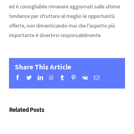
ed è consigliabile rimanere aggiornati sulle ultime
tendenze per sfruttare al meglio le opportunità
offerte, non dimenticando mai che l’aspetto più
importante è divertirsi responsabilmente.
Share This Article
Facebook
Twitter
Linkedin
Whatsapp
Tumblr
Pinterest
Vk
Email
Related Posts