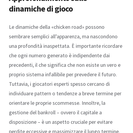
dinamiche di gioco
Le dinamiche della «chicken road» possono
sembrare semplici all’apparenza, ma nascondono
una profondità inaspettata. È importante ricordare
che ogni numero generato è indipendente dai
precedenti, il che significa che non esiste un vero e
proprio sistema infallibile per prevedere il futuro.
Tuttavia, i giocatori esperti spesso cercano di
individuare pattern o tendenze a breve termine per
orientare le proprie scommesse. Innoltre, la
gestione del bankroll – ovvero il capitale a
disposizione – è un aspetto cruciale per evitare
perdite eccessive e massimizzare il lungo termine.