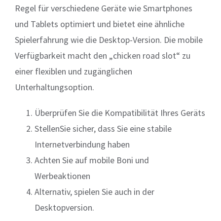
Regel für verschiedene Geräte wie Smartphones
und Tablets optimiert und bietet eine ähnliche
Spielerfahrung wie die Desktop-Version. Die mobile
Verfügbarkeit macht den „chicken road slot“ zu
einer flexiblen und zugänglichen
Unterhaltungsoption.
Überprüfen Sie die Kompatibilität Ihres Geräts
StellenSie sicher, dass Sie eine stabile
Internetverbindung haben
Achten Sie auf mobile Boni und
Werbeaktionen
Alternativ, spielen Sie auch in der
Desktopversion.