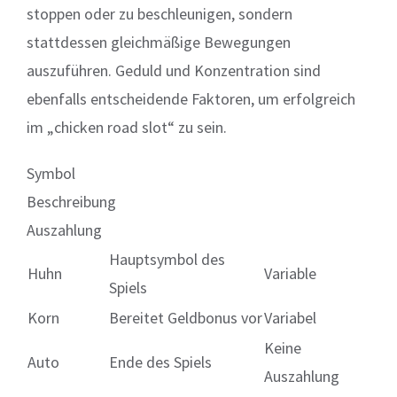
stoppen oder zu beschleunigen, sondern
stattdessen gleichmäßige Bewegungen
auszuführen. Geduld und Konzentration sind
ebenfalls entscheidende Faktoren, um erfolgreich
im „chicken road slot“ zu sein.
Symbol
Beschreibung
Auszahlung
Hauptsymbol des
Huhn
Variable
Spiels
Korn
Bereitet Geldbonus vor
Variabel
Keine
Auto
Ende des Spiels
Auszahlung