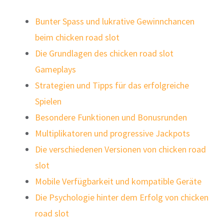
Bunter Spass und lukrative Gewinnchancen
beim chicken road slot
Die Grundlagen des chicken road slot
Gameplays
Strategien und Tipps für das erfolgreiche
Spielen
Besondere Funktionen und Bonusrunden
Multiplikatoren und progressive Jackpots
Die verschiedenen Versionen von chicken road
slot
Mobile Verfügbarkeit und kompatible Geräte
Die Psychologie hinter dem Erfolg von chicken
road slot