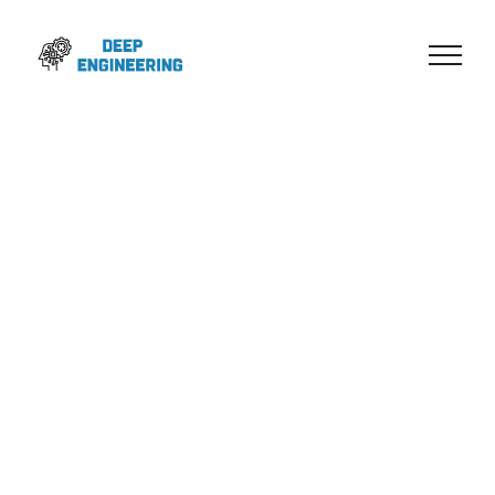
Skip
to
content