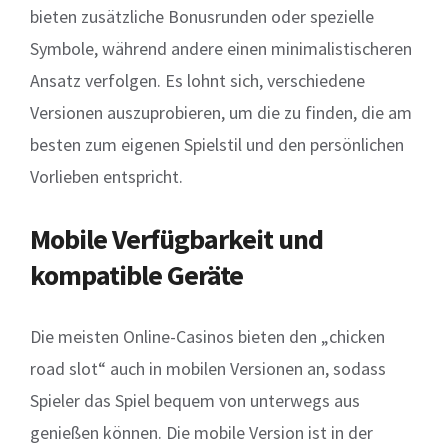
bieten zusätzliche Bonusrunden oder spezielle
Symbole, während andere einen minimalistischeren
Ansatz verfolgen. Es lohnt sich, verschiedene
Versionen auszuprobieren, um die zu finden, die am
besten zum eigenen Spielstil und den persönlichen
Vorlieben entspricht.
Mobile Verfügbarkeit und
kompatible Geräte
Die meisten Online-Casinos bieten den „chicken
road slot“ auch in mobilen Versionen an, sodass
Spieler das Spiel bequem von unterwegs aus
genießen können. Die mobile Version ist in der