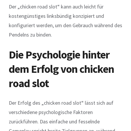
Der „chicken road slot“ kann auch leicht für
kostengünstiges linksbündig konzipiert und
konfiguriert werden, um den Gebrauch während des
Pendelns zu binden.
Die Psychologie hinter
dem Erfolg von chicken
road slot
Der Erfolg des „chicken road slot“ lässt sich auf
verschiedene psychologische Faktoren
zurückführen. Das einfache und fesselnde
Gameplay spricht breite Zielgruppen an, während