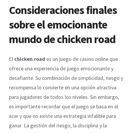
Consideraciones finales
sobre el emocionante
mundo de chicken road
El
chicken road
es un juego de casino online que
ofrece una experiencia de juego emocionante y
desafiante. Su combinación de simplicidad, riesgo y
recompensa lo convierte en una opción atractiva
para jugadores de todos los niveles. Sin embargo,
es importante recordar que el juego se basa en el
azar y que no existe una estrategia infalible para
ganar. La gestión del riesgo, la disciplina y la