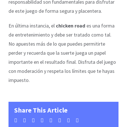
responsabilidad son fundamentales para disfrutar
de este juego de forma segura y placentera.
En última instancia, el
chicken road
es una forma
de entretenimiento y debe ser tratado como tal.
No apuestes más de lo que puedes permitirte
perder y recuerda que la suerte juega un papel
importante en el resultado final. Disfruta del juego
con moderación y respeta los límites que te hayas
impuesto.
Share This Article
Facebook
Twitter
Linkedin
Whatsapp
Tumblr
Pinterest
Vk
Email