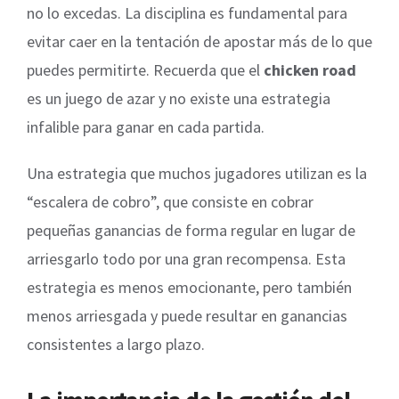
no lo excedas. La disciplina es fundamental para
evitar caer en la tentación de apostar más de lo que
puedes permitirte. Recuerda que el
chicken road
es un juego de azar y no existe una estrategia
infalible para ganar en cada partida.
Una estrategia que muchos jugadores utilizan es la
“escalera de cobro”, que consiste en cobrar
pequeñas ganancias de forma regular en lugar de
arriesgarlo todo por una gran recompensa. Esta
estrategia es menos emocionante, pero también
menos arriesgada y puede resultar en ganancias
consistentes a largo plazo.