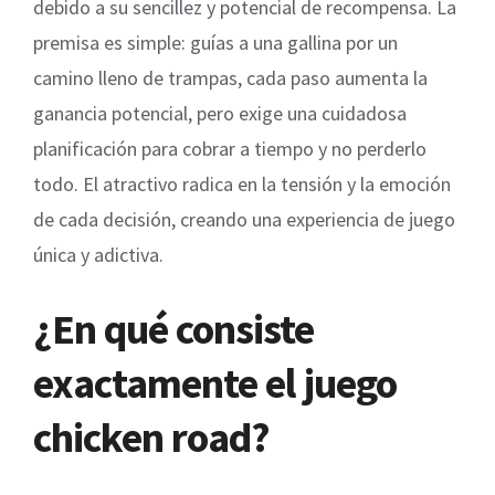
debido a su sencillez y potencial de recompensa. La
premisa es simple: guías a una gallina por un
camino lleno de trampas, cada paso aumenta la
ganancia potencial, pero exige una cuidadosa
planificación para cobrar a tiempo y no perderlo
todo. El atractivo radica en la tensión y la emoción
de cada decisión, creando una experiencia de juego
única y adictiva.
¿En qué consiste
exactamente el juego
chicken road?