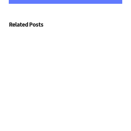
Related Posts