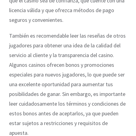
que el casino sea de confianza, que cuente con una
licencia válida y que ofrezca métodos de pago
seguros y convenientes.
También es recomendable leer las reseñas de otros
jugadores para obtener una idea de la calidad del
servicio al cliente y la transparencia del casino.
Algunos casinos ofrecen bonos y promociones
especiales para nuevos jugadores, lo que puede ser
una excelente oportunidad para aumentar tus
posibilidades de ganar. Sin embargo, es importante
leer cuidadosamente los términos y condiciones de
estos bonos antes de aceptarlos, ya que pueden
estar sujetos a restricciones y requisitos de
apuesta.