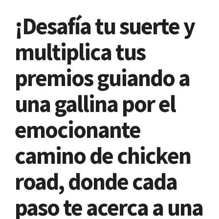
¡Desafía tu suerte y
multiplica tus
premios guiando a
una gallina por el
emocionante
camino de chicken
road, donde cada
paso te acerca a una