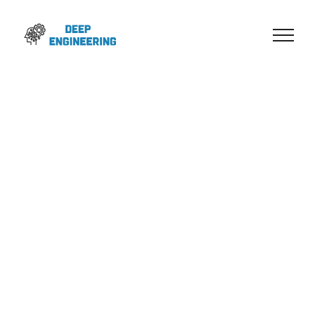
Skip
to
content