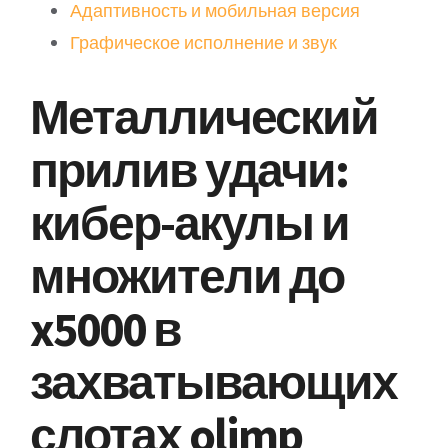
Адаптивность и мобильная версия
Графическое исполнение и звук
Металлический
прилив удачи:
кибер-акулы и
множители до
x5000 в
захватывающих
слотах olimp