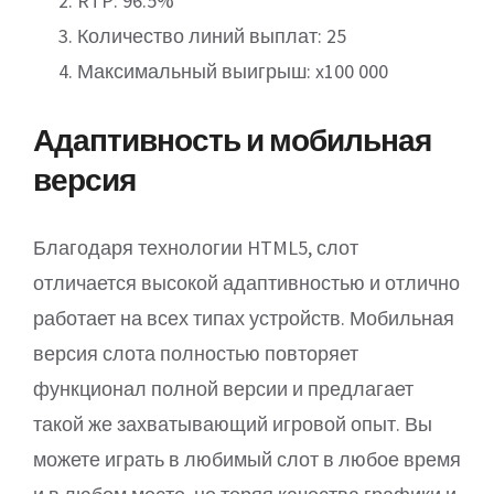
RTP: 96.5%
Количество линий выплат: 25
Максимальный выигрыш: x100 000
Адаптивность и мобильная
версия
Благодаря технологии HTML5, слот
отличается высокой адаптивностью и отлично
работает на всех типах устройств. Мобильная
версия слота полностью повторяет
функционал полной версии и предлагает
такой же захватывающий игровой опыт. Вы
можете играть в любимый слот в любое время