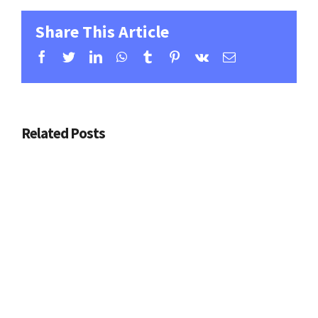
Share This Article
Facebook
Twitter
Linkedin
Whatsapp
Tumblr
Pinterest
Vk
Email
Related Posts