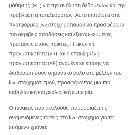
μάθησης (ML) για την ανάλυση δεδομένων και την
πρόβλεψη αποτελεσμάτων. Αυτό επιτρέπει στις
πλατφόρμες live στοιχηματισμού να προσφέρουν
πιο ακριβείς αποδόσεις και εξατομικευμένες
προτάσεις στους παίκτες. Η εικονική
πραγματικότητα (VR) και η επαυξημένη
πραγματικότητα (AR) αναμένεται επίσης να
διαδραματίσουν σημαντικό ρόλο στο μέλλον του
live στοιχηματισμού, προσφέροντας μια πιο
καθηλωτική και ρεαλιστική εμπειρία.
Ο πίνακας που ακολουθεί παρουσιάζει τις
αναμενόμενες τάσεις στο live στοίχημα για τα
επόμενα χρόνια: