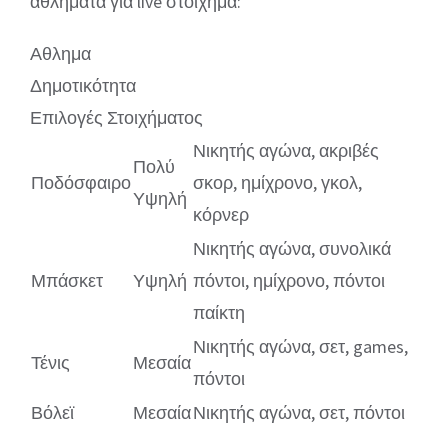
αθλήματα για live στοίχημα:
Αθλημα
Δημοτικότητα
Επιλογές Στοιχήματος
Νικητής αγώνα, ακριβές
Πολύ
Ποδόσφαιρο
σκορ, ημίχρονο, γκολ,
Υψηλή
κόρνερ
Νικητής αγώνα, συνολικά
Μπάσκετ
Υψηλή
πόντοι, ημίχρονο, πόντοι
παίκτη
Νικητής αγώνα, σετ, games,
Τένις
Μεσαία
πόντοι
Βόλεϊ
Μεσαία
Νικητής αγώνα, σετ, πόντοι