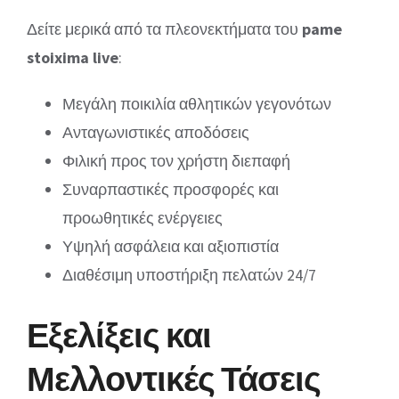
Δείτε μερικά από τα πλεονεκτήματα του
pame
stoixima live
:
Μεγάλη ποικιλία αθλητικών γεγονότων
Ανταγωνιστικές αποδόσεις
Φιλική προς τον χρήστη διεπαφή
Συναρπαστικές προσφορές και
προωθητικές ενέργειες
Υψηλή ασφάλεια και αξιοπιστία
Διαθέσιμη υποστήριξη πελατών 24/7
Εξελίξεις και
Μελλοντικές Τάσεις