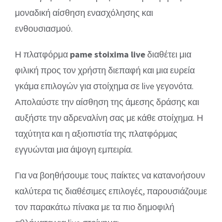
μοναδική αίσθηση ενασχόλησης και
ενθουσιασμού.
Η πλατφόρμα
pame stoixima live
διαθέτει μια
φιλική προς τον χρήστη διεπαφή και μια ευρεία
γκάμα επιλογών για στοίχημα σε live γεγονότα.
Απολαύστε την αίσθηση της άμεσης δράσης και
αυξήστε την αδρεναλίνη σας με κάθε στοίχημα. Η
ταχύτητα και η αξιοπιστία της πλατφόρμας
εγγυώνται μια άψογη εμπειρία.
Για να βοηθήσουμε τους παίκτες να κατανοήσουν
καλύτερα τις διαθέσιμες επιλογές, παρουσιάζουμε
τον παρακάτω πίνακα με τα πιο δημοφιλή