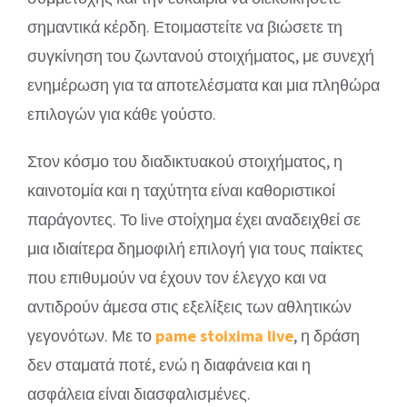
σημαντικά κέρδη. Ετοιμαστείτε να βιώσετε τη
συγκίνηση του ζωντανού στοιχήματος, με συνεχή
ενημέρωση για τα αποτελέσματα και μια πληθώρα
επιλογών για κάθε γούστο.
Στον κόσμο του διαδικτυακού στοιχήματος, η
καινοτομία και η ταχύτητα είναι καθοριστικοί
παράγοντες. Το live στοίχημα έχει αναδειχθεί σε
μια ιδιαίτερα δημοφιλή επιλογή για τους παίκτες
που επιθυμούν να έχουν τον έλεγχο και να
αντιδρούν άμεσα στις εξελίξεις των αθλητικών
γεγονότων. Με το
pame stoixima live
, η δράση
δεν σταματά ποτέ, ενώ η διαφάνεια και η
ασφάλεια είναι διασφαλισμένες.