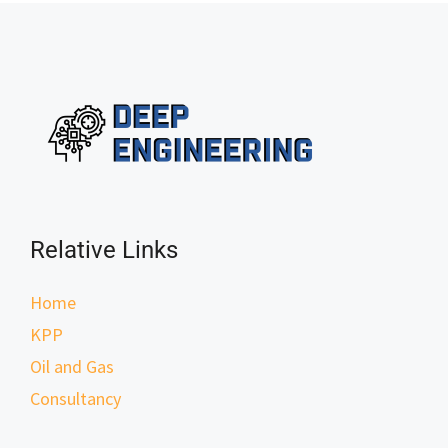
Relative Links
Home
KPP
Oil and Gas
Consultancy