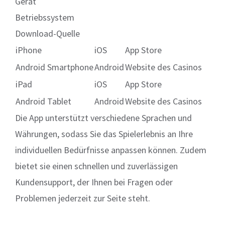
Gerät
Betriebssystem
Download-Quelle
iPhone
iOS
App Store
Android Smartphone
Android
Website des Casinos
iPad
iOS
App Store
Android Tablet
Android
Website des Casinos
Die App unterstützt verschiedene Sprachen und
Währungen, sodass Sie das Spielerlebnis an Ihre
individuellen Bedürfnisse anpassen können. Zudem
bietet sie einen schnellen und zuverlässigen
Kundensupport, der Ihnen bei Fragen oder
Problemen jederzeit zur Seite steht.