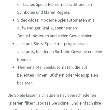
einfaches Spielerlebnis mit traditionellen
Symbolen und klaren Regeln.
Video-Slots: Moderne Spielautomaten mit
aufwendiger Grafik, spannenden
Bonusfunktionen und vielen Gewinnlinien.
Jackpot-Slots: Spiele mit progressiven
Jackpots, bei denen Sie hohe Gewinne erzielen
können.
Themenslots: Spielautomaten, die auf
beliebten Filmen, Büchern oder Videospielen
basieren.
Die Spiele lassen sich zudem nach verschiedenen
Kriterien filtern, sodass Sie schnell und einfach Ihre