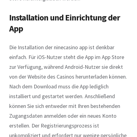
Installation und Einrichtung der
App
Die Installation der ninecasino app ist denkbar
einfach. Für iOS-Nutzer steht die App im App Store
zur Verfügung, während Android-Nutzer sie direkt
von der Website des Casinos herunterladen können.
Nach dem Download muss die App lediglich
installiert und gestartet werden. Anschließend
können Sie sich entweder mit Ihren bestehenden
Zugangsdaten anmelden oder ein neues Konto
erstellen. Der Registrierungsprozess ist
unkompliziert und erfordert nur wenige persönliche