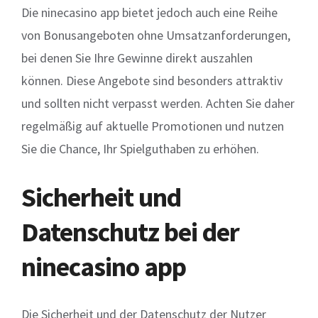
Die ninecasino app bietet jedoch auch eine Reihe
von Bonusangeboten ohne Umsatzanforderungen,
bei denen Sie Ihre Gewinne direkt auszahlen
können. Diese Angebote sind besonders attraktiv
und sollten nicht verpasst werden. Achten Sie daher
regelmäßig auf aktuelle Promotionen und nutzen
Sie die Chance, Ihr Spielguthaben zu erhöhen.
Sicherheit und
Datenschutz bei der
ninecasino app
Die Sicherheit und der Datenschutz der Nutzer