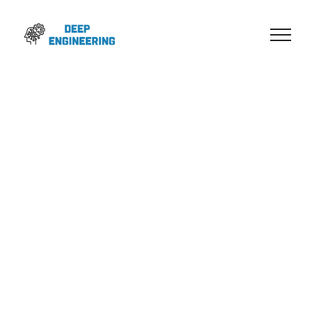
Skip
to
content