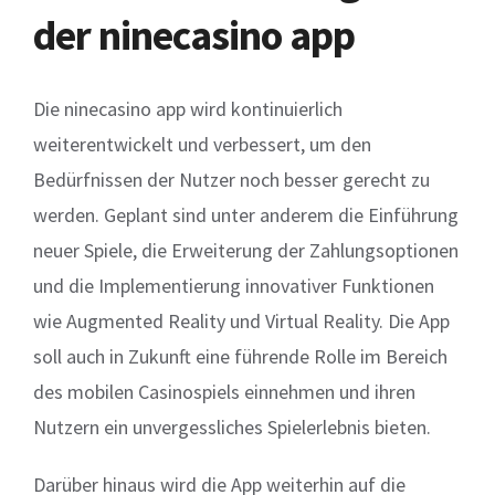
der ninecasino app
Die ninecasino app wird kontinuierlich
weiterentwickelt und verbessert, um den
Bedürfnissen der Nutzer noch besser gerecht zu
werden. Geplant sind unter anderem die Einführung
neuer Spiele, die Erweiterung der Zahlungsoptionen
und die Implementierung innovativer Funktionen
wie Augmented Reality und Virtual Reality. Die App
soll auch in Zukunft eine führende Rolle im Bereich
des mobilen Casinospiels einnehmen und ihren
Nutzern ein unvergessliches Spielerlebnis bieten.
Darüber hinaus wird die App weiterhin auf die