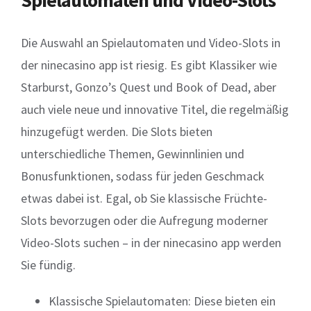
Spielautomaten und Video-Slots
Die Auswahl an Spielautomaten und Video-Slots in
der ninecasino app ist riesig. Es gibt Klassiker wie
Starburst, Gonzo’s Quest und Book of Dead, aber
auch viele neue und innovative Titel, die regelmäßig
hinzugefügt werden. Die Slots bieten
unterschiedliche Themen, Gewinnlinien und
Bonusfunktionen, sodass für jeden Geschmack
etwas dabei ist. Egal, ob Sie klassische Früchte-
Slots bevorzugen oder die Aufregung moderner
Video-Slots suchen – in der ninecasino app werden
Sie fündig.
Klassische Spielautomaten: Diese bieten ein