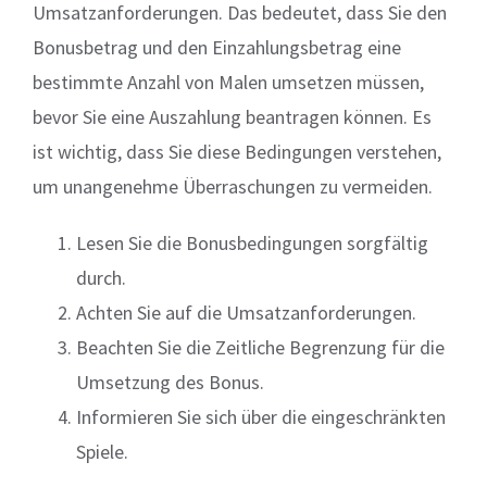
Umsatzanforderungen. Das bedeutet, dass Sie den
Bonusbetrag und den Einzahlungsbetrag eine
bestimmte Anzahl von Malen umsetzen müssen,
bevor Sie eine Auszahlung beantragen können. Es
ist wichtig, dass Sie diese Bedingungen verstehen,
um unangenehme Überraschungen zu vermeiden.
Lesen Sie die Bonusbedingungen sorgfältig
durch.
Achten Sie auf die Umsatzanforderungen.
Beachten Sie die Zeitliche Begrenzung für die
Umsetzung des Bonus.
Informieren Sie sich über die eingeschränkten
Spiele.