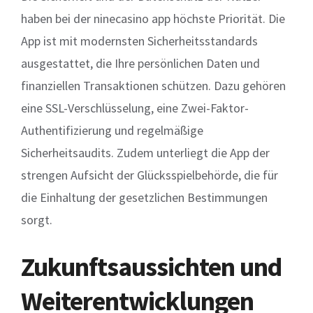
haben bei der ninecasino app höchste Priorität. Die
App ist mit modernsten Sicherheitsstandards
ausgestattet, die Ihre persönlichen Daten und
finanziellen Transaktionen schützen. Dazu gehören
eine SSL-Verschlüsselung, eine Zwei-Faktor-
Authentifizierung und regelmäßige
Sicherheitsaudits. Zudem unterliegt die App der
strengen Aufsicht der Glücksspielbehörde, die für
die Einhaltung der gesetzlichen Bestimmungen
sorgt.
Zukunftsaussichten und
Weiterentwicklungen