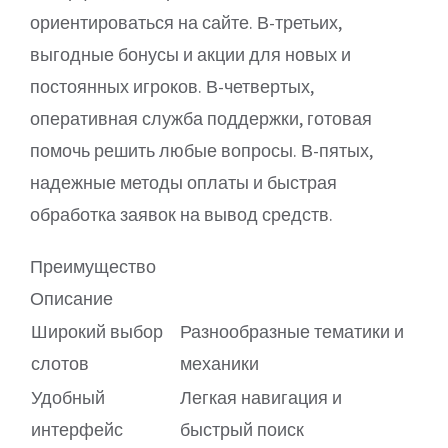
ориентироваться на сайте. В-третьих,
выгодные бонусы и акции для новых и
постоянных игроков. В-четвертых,
оперативная служба поддержки, готовая
помочь решить любые вопросы. В-пятых,
надежные методы оплаты и быстрая
обработка заявок на вывод средств.
Преимущество
Описание
Широкий выбор
Разнообразные тематики и
слотов
механики
Удобный
Легкая навигация и
интерфейс
быстрый поиск