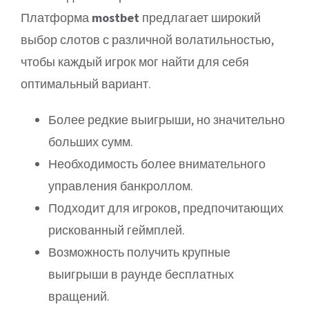
Платформа
mostbet
предлагает широкий
выбор слотов с различной волатильностью,
чтобы каждый игрок мог найти для себя
оптимальный вариант.
Более редкие выигрыши, но значительно
больших сумм.
Необходимость более внимательного
управления банкроллом.
Подходит для игроков, предпочитающих
рискованный геймплей.
Возможность получить крупные
выигрыши в раунде бесплатных
вращений.