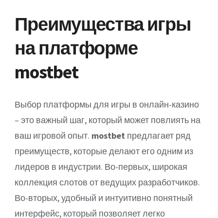
Преимущества игры
на платформе
mostbet
Выбор платформы для игры в онлайн-казино
– это важный шаг, который может повлиять на
ваш игровой опыт.
mostbet
предлагает ряд
преимуществ, которые делают его одним из
лидеров в индустрии. Во-первых, широкая
коллекция слотов от ведущих разработчиков.
Во-вторых, удобный и интуитивно понятный
интерфейс, который позволяет легко