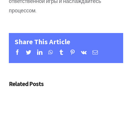
ответственной игры и наслаждайтесь
процессом.
Share This Article
Facebook
Twitter
Linkedin
Whatsapp
Tumblr
Pinterest
Vk
Email
Related Posts