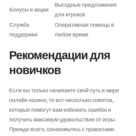
Выгодные предложения
Бонусы и акции
для игроков
Служба
Оперативная помощь в
поддержки
любое время
Рекомендации для
новичков
Если вы только начинаете свой путь в мире
онлайн-казино, то вот несколько советов,
которые помогут вам избежать ошибок и
получить максимум удовольствия от игры.
Прежде всего, ознакомьтесь с правилами