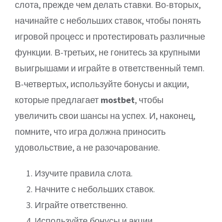
слота, прежде чем делать ставки. Во-вторых,
начинайте с небольших ставок, чтобы понять
игровой процесс и протестировать различные
функции. В-третьих, не гонитесь за крупными
выигрышами и играйте в ответственный темп.
В-четвертых, используйте бонусы и акции,
которые предлагает
mostbet
, чтобы
увеличить свои шансы на успех. И, наконец,
помните, что игра должна приносить
удовольствие, а не разочарование.
Изучите правила слота.
Начните с небольших ставок.
Играйте ответственно.
Используйте бонусы и акции.