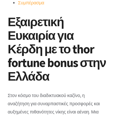
Συμπέρασμα
Εξαιρετική
Ευκαιρία για
Κέρδη με το thor
fortune bonus στην
Ελλάδα
Στον κόσμο του διαδικτυακού καζίνο, η
αναζήτηση για συναρπαστικές προσφορές και
αυξημένες πιθανότητες νίκης είναι αέναη. Μια