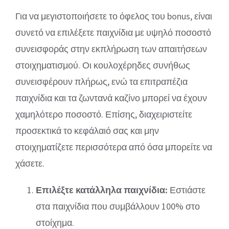
Για να μεγιστοποιήσετε το όφελος του bonus, είναι
συνετό να επιλέξετε παιχνίδια με υψηλό ποσοστό
συνεισφοράς στην εκπλήρωση των απαιτήσεων
στοιχηματισμού. Οι κουλοχέρηδες συνήθως
συνεισφέρουν πλήρως, ενώ τα επιτραπέζια
παιχνίδια και τα ζωντανά καζίνο μπορεί να έχουν
χαμηλότερο ποσοστό. Επίσης, διαχειριστείτε
προσεκτικά το κεφάλαιό σας και μην
στοιχηματίζετε περισσότερα από όσα μπορείτε να
χάσετε.
Επιλέξτε κατάλληλα παιχνίδια:
Εστιάστε
στα παιχνίδια που συμβάλλουν 100% στο
στοίχημα.