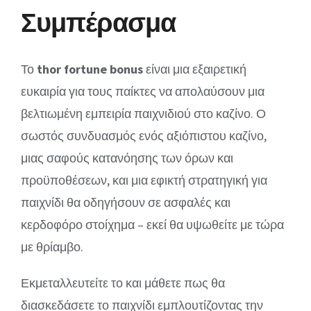
Συμπέρασμα
Το
thor fortune bonus
είναι μια εξαιρετική
ευκαιρία για τους παίκτες να απολαύσουν μια
βελτιωμένη εμπειρία παιχνιδιού στο καζίνο. Ο
σωστός συνδυασμός ενός αξιόπιστου καζίνο,
μιας σαφούς κατανόησης των όρων και
προϋποθέσεων, και μια εφικτή στρατηγική για
παιχνίδι θα οδηγήσουν σε ασφαλές και
κερδοφόρο στοίχημα – εκεί θα υψωθείτε με τώρα
με θρίαμβο.
Εκμεταλλευτείτε το και μάθετε πως θα
διασκεδάσετε το παιχνίδι εμπλουτίζοντας την