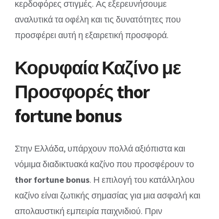
κερδοφόρες στιγμές. Ας εξερευνήσουμε
αναλυτικά τα οφέλη και τις δυνατότητες που
προσφέρει αυτή η εξαιρετική προσφορά.
Κορυφαία Καζίνο με
Προσφορές thor
fortune bonus
Στην Ελλάδα, υπάρχουν πολλά αξιόπιστα και
νόμιμα διαδικτυακά καζίνο που προσφέρουν το
thor fortune bonus
. Η επιλογή του κατάλληλου
καζίνο είναι ζωτικής σημασίας για μια ασφαλή και
απολαυστική εμπειρία παιχνιδιού. Πριν