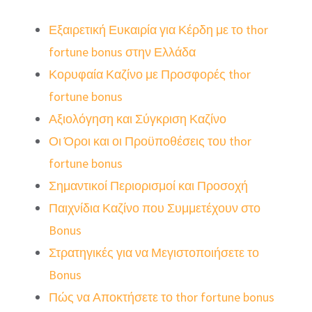
Εξαιρετική Ευκαιρία για Κέρδη με το thor
fortune bonus στην Ελλάδα
Κορυφαία Καζίνο με Προσφορές thor
fortune bonus
Αξιολόγηση και Σύγκριση Καζίνο
Οι Όροι και οι Προϋποθέσεις του thor
fortune bonus
Σημαντικοί Περιορισμοί και Προσοχή
Παιχνίδια Καζίνο που Συμμετέχουν στο
Bonus
Στρατηγικές για να Μεγιστοποιήσετε το
Bonus
Πώς να Αποκτήσετε το thor fortune bonus