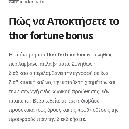
उपास inadequate.
Πώς να Αποκτήσετε το
thor fortune bonus
Η απόκτηση του
thor fortune bonus
συνήθως
περιλαμβάνει απλά βήματα. Συνήθως η
διαδικασία περιλαμβάνει την εγγραφή σε ένα
διαδικτυακό καζίνο, την κατάθεση χρημάτων και
την εισαγωγή ενός κωδικού προώθησης, εάν
απαιτείται. Βεβαιωθείτε ότι έχετε διαβάσει
προσεκτικά τους όρους και τις προϋποθέσεις της
προσφοράς πριν την διεκδικήσετε.