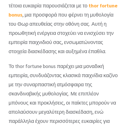
τέτοια ευκαιρία παρουσιάζεται με το
thor fortune
bonus
, μια προσφορά που φέρνει τη μυθολογία
του Θωρ απευθείας στην οθόνη σας. Αυτή η
προωθητική ενέργεια στοχεύει να ενισχύσει την
εμπειρία παιχνιδιού σας, ενσωματώνοντας
στοιχεία διασκέδασης και αυξημένα έπαθλα.
Το thor fortune bonus παρέχει μια μοναδική
εμπειρία, συνδυάζοντας κλασικά παιχνίδια καζίνο
με την συναρπαστική ατμόσφαιρα της
σκανδιναβικής μυθολογίας. Με επιπλέον
μπόνους και προκλήσεις, οι παίκτες μπορούν να
απολαύσουν μεγαλύτερη διασκέδαση, ενώ
παράλληλα έχουν περισσότερες ευκαιρίες για