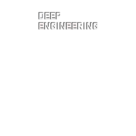
Skip
to
content