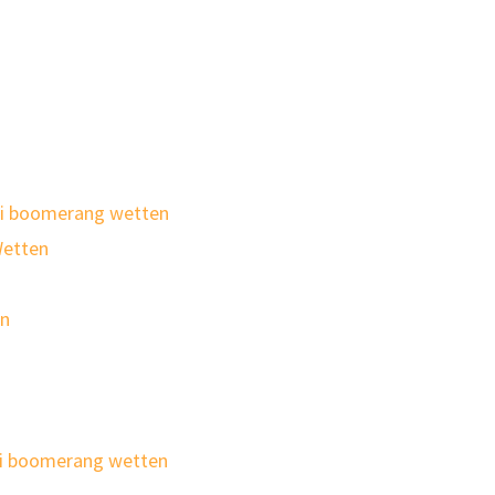
ei boomerang wetten
Wetten
en
ei boomerang wetten