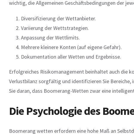
wichtig, die Allgemeinen Geschäftsbedingungen der jewei
Diversifizierung der Wettanbieter.
Variierung der Wettstrategien.
Anpassung der Wettlimits.
Mehrere kleinere Konten (auf eigene Gefahr).
Dokumentation aller Wetten und Ergebnisse.
Erfolgreiches Risikomanagement beinhaltet auch die kon
Verlustbilanz sorgfältig und identifizieren Sie Bereiche,
Sie daran, dass Boomerang-Wetten zwar eine intelligent
Die Psychologie des Boom
Boomerang wetten erfordern eine hohe Maß an Selbstdisz