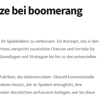
tze bei boomerang
hr Spielerlebnis zu verbessern. Ein Konzept, das in den
ens verspricht zusätzliche Chancen und Vorteile für
Grundlagen und Strategien bis hin zu den potenziellen
Taktiken, die dahinterstehen. Obwohl konventionelle
eren Ansatz, der es Spielern ermöglicht, ihre
enden Abschnitten umfassend darlegen, wie Sie diese