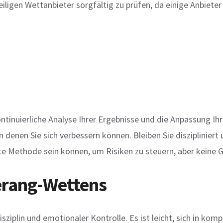
ligen Wettanbieter sorgfältig zu prüfen, da einige Anbieter 
tinuierliche Analyse Ihrer Ergebnisse und die Anpassung Ihr
 in denen Sie sich verbessern können. Bleiben Sie disziplinier
e Methode sein können, um Risiken zu steuern, aber keine G
erang-Wettens
iplin und emotionaler Kontrolle. Es ist leicht, sich in kom