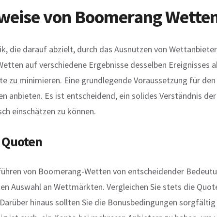
sweise von Boomerang Wette
ik, die darauf abzielt, durch das Ausnutzen von Wettanbie
Wetten auf verschiedene Ergebnisse desselben Ereignisses 
e zu minimieren. Eine grundlegende Voraussetzung für den e
anbieten. Es ist entscheidend, ein solides Verständnis der 
isch einschätzen zu können.
 Quoten
chführen von Boomerang-Wetten von entscheidender Bedeutu
n Auswahl an Wettmärkten. Vergleichen Sie stets die Quoten
arüber hinaus sollten Sie die Bonusbedingungen sorgfältig p