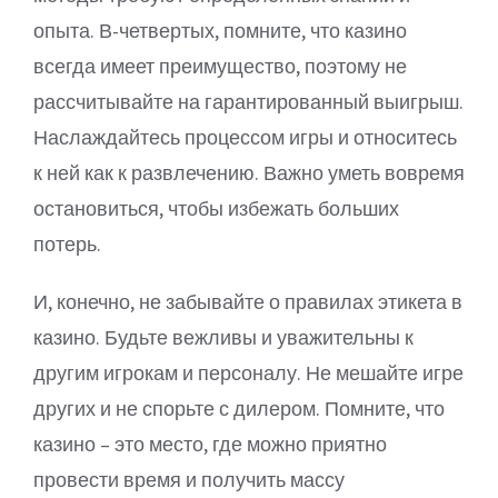
опыта. В-четвертых, помните, что казино
всегда имеет преимущество, поэтому не
рассчитывайте на гарантированный выигрыш.
Наслаждайтесь процессом игры и относитесь
к ней как к развлечению. Важно уметь вовремя
остановиться, чтобы избежать больших
потерь.
И, конечно, не забывайте о правилах этикета в
казино. Будьте вежливы и уважительны к
другим игрокам и персоналу. Не мешайте игре
других и не спорьте с дилером. Помните, что
казино – это место, где можно приятно
провести время и получить массу