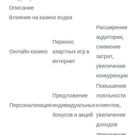
Описание
Влияние на казино водка
Расширение
аудитории,
Перенос
снижение
Онлайн-казино
азартных игр в
затрат,
интернет
увеличение
конкуренции
Повышение
Предложение
лояльности
Персонализация
индивидуальных
клиентов,
бонусов и акций
увеличение
доходов
Увеличение