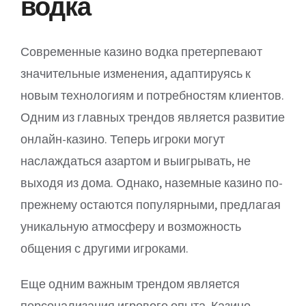
водка
Современные казино водка претерпевают
значительные изменения, адаптируясь к
новым технологиям и потребностям клиентов.
Одним из главных трендов является развитие
онлайн-казино. Теперь игроки могут
наслаждаться азартом и выигрывать, не
выходя из дома. Однако, наземные казино по-
прежнему остаются популярными, предлагая
уникальную атмосферу и возможность
общения с другими игроками.
Еще одним важным трендом является
персонализация игрового опыта. Казино