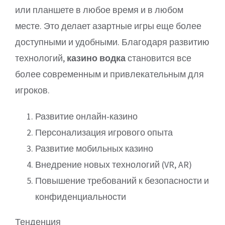
или планшете в любое время и в любом
месте. Это делает азартные игры еще более
доступными и удобными. Благодаря развитию
технологий,
казино водка
становится все
более современным и привлекательным для
игроков.
Развитие онлайн-казино
Персонализация игрового опыта
Развитие мобильных казино
Внедрение новых технологий (VR, AR)
Повышение требований к безопасности и
конфиденциальности
Тенденция