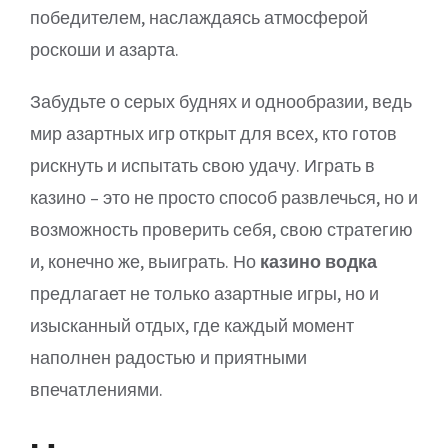
победителем, наслаждаясь атмосферой
роскоши и азарта.
Забудьте о серых буднях и однообразии, ведь
мир азартных игр открыт для всех, кто готов
рискнуть и испытать свою удачу. Играть в
казино – это не просто способ развлечься, но и
возможность проверить себя, свою стратегию
и, конечно же, выиграть. Но
казино водка
предлагает не только азартные игры, но и
изысканный отдых, где каждый момент
наполнен радостью и приятными
впечатлениями.