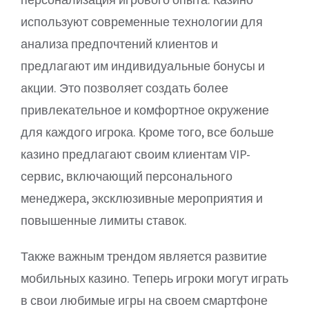
используют современные технологии для
анализа предпочтений клиентов и
предлагают им индивидуальные бонусы и
акции. Это позволяет создать более
привлекательное и комфортное окружение
для каждого игрока. Кроме того, все больше
казино предлагают своим клиентам VIP-
сервис, включающий персонального
менеджера, эксклюзивные мероприятия и
повышенные лимиты ставок.
Также важным трендом является развитие
мобильных казино. Теперь игроки могут играть
в свои любимые игры на своем смартфоне