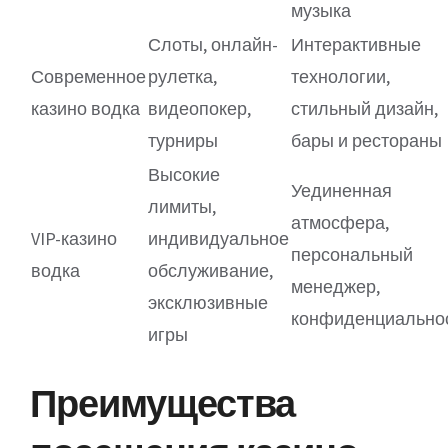
музыка
Слоты, онлайн-
Интерактивные
Современное
рулетка,
технологии,
казино водка
видеопокер,
стильный дизайн,
турниры
бары и рестораны
Высокие
Уединенная
лимиты,
атмосфера,
VIP-казино
индивидуальное
персональный
водка
обслуживание,
менеджер,
эксклюзивные
конфиденциально
игры
Преимущества