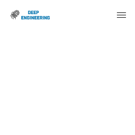
Skip
to
content