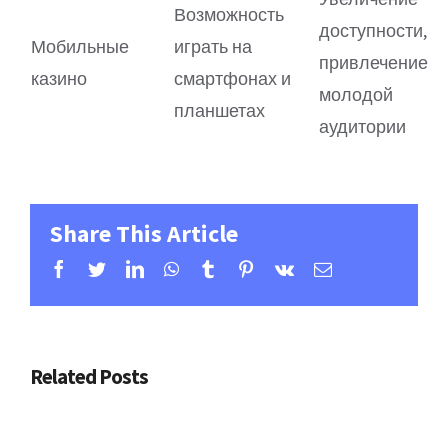
Возможность
доступности,
Мобильные
играть на
привлечение
казино
смартфонах и
молодой
планшетах
аудитории
Share This Article
Facebook
Twitter
Linkedin
Whatsapp
Tumblr
Pinterest
Vk
Email
Related Posts