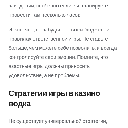
заведении, особенно если вы планируете
провести там несколько часов.
И, конечно, не забудьте о своем бюджете и
правилах ответственной игры. Не ставьте
больше, чем можете себе позволить, и всегда
контролируйте свои эмоции. Помните, что
азартные игры должны приносить
удовольствие, а не проблемы.
Стратегии игры в казино
водка
Не существует универсальной стратегии,