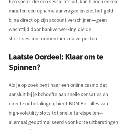
Een speler die een sessie afsluit, kan binnen enkele
minuten een opname aanvragen en ziet het geld
bijna direct op zijn account verschijnen—geen
wachttijd door bankverwerking die de
short‑session momentum zou verpesten.
Laatste Oordeel: Klaar om te
Spinnen?
Als je op zoek bent naar een online casino dat
aansluit bij je behoefte aan snelle sensaties en
directe uitbetalingen, biedt BDM Bet alles van
high‑volatility slots tot snelle tafelspellen—
allemaal geoptimaliseerd voor korte uitbarstingen