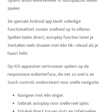
tijdens woon-werkverkeer of lunchpauzes willen
spelen.
De speciale Android app biedt volledige
functionaliteit zonder snelheid op te offeren.
Spellen laden direct; autoplay functies laten je
tientallen reels draaien met één tik—ideaal als je
haast hebt.
Op iOS‑apparaten vertrouwen spelers op de
responsieve webinterface, die net zo snel is en
touch controls ondersteunt voor snelle navigatie.
Navigeer met één vinger.
Gebruik autoplay voor snelle reel spins.
Schakel direct tussen slots en tafelspellen.