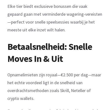
Elke tier biedt exclusieve bonussen die vaak
gepaard gaan met verminderde wagering‑vereisten
—perfect voor snelle speelsessies waarbij je het
meeste uit elke inzet wilt halen.
Betaalsnelheid: Snelle
Moves In & Uit
Opnamelimieten zijn royaal—€2.500 per dag—maar
het echte voordeel ligt in de snelheid van
overdrachtsmethoden zoals Skrill, Neteller of
crypto wallets.