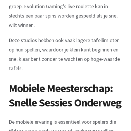
groep. Evolution Gaming’s live roulette kan in
slechts een paar spins worden gespeeld als je snel
wilt winnen.
Deze studios hebben ook vaak lagere tafellimieten
op hun spellen, waardoor je klein kunt beginnen en
snel klaar bent zonder te wachten op hoge‑waarde
tafels.
Mobiele Meesterschap:
Snelle Sessies Onderweg
De mobiele ervaring is essentieel voor spelers die