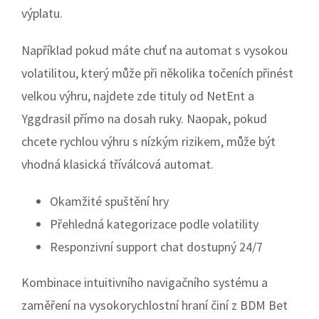
výplatu.
Například pokud máte chuť na automat s vysokou
volatilitou, který může při několika točeních přinést
velkou výhru, najdete zde tituly od NetEnt a
Yggdrasil přímo na dosah ruky. Naopak, pokud
chcete rychlou výhru s nízkým rizikem, může být
vhodná klasická tříválcová automat.
Okamžité spuštění hry
Přehledná kategorizace podle volatility
Responzivní support chat dostupný 24/7
Kombinace intuitivního navigačního systému a
zaměření na vysokorychlostní hraní činí z BDM Bet