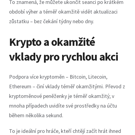
To znamená, že můžete ukončit seanci po krátkém
období výher a téměř okamžitě vidět aktualizaci
zůstatku – bez čekání týdny nebo dny.
Krypto a okamžité
vklady pro rychlou akci
Podpora více kryptoměn – Bitcoin, Litecoin,
Ethereum – činí vklady téměř okamžitými. Převod z
kryptoměnové peněženky je téměř okamžitý; v
mnoha případech uvidíte své prostředky na účtu
během několika sekund.
To je ideální pro hráče, kteří chtějí začít hrát ihned