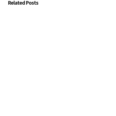
Related Posts