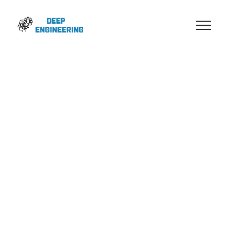
Skip
to
content