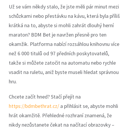
Už se vám někdy stalo, že jste měli pár minut mezi
schůzkami nebo přestávku na kávu, která byla příliš
krátká na to, abyste si mohli zahrát dlouhý herní
maraton? BDM Bet je navržen přesně pro ten
okamžik. Platforma nabízí rozsáhlou knihovnu více
než 6 000 titulů od 97 předních poskytovatelů,
takže si můžete zatočit na automatu nebo rychle
vsadit na ruletu, aniž byste museli hledat správnou
hru.
Chcete začít hned? Stačí přejít na
https://bdmbethrat.cz/
a přihlásit se, abyste mohli
hrát okamžitě. Přehledné rozhraní znamená, že
nikdy nezůstanete čekat na načítací obrazovky –