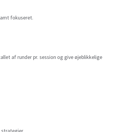
tramt fokuseret.
let af runder pr. session og give øjeblikkelige
strategier.