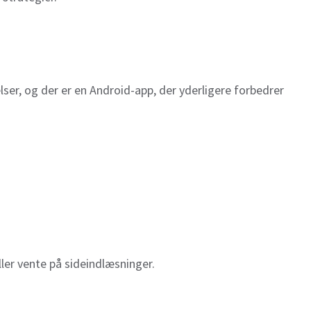
er, og der er en Android-app, der yderligere forbedrer
ller vente på sideindlæsninger.