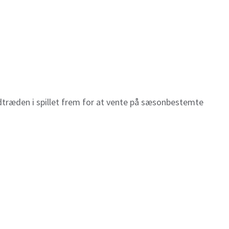
nindtræden i spillet frem for at vente på sæsonbestemte