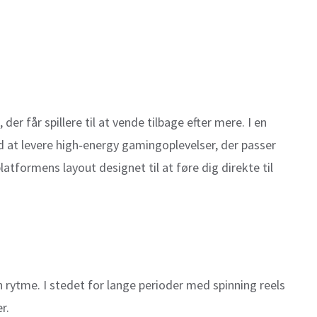
r får spillere til at vende tilbage efter mere. I en
 at levere high‑energy gamingoplevelser, der passer
latformens layout designet til at føre dig direkte til
en rytme. I stedet for lange perioder med spinning reels
r.