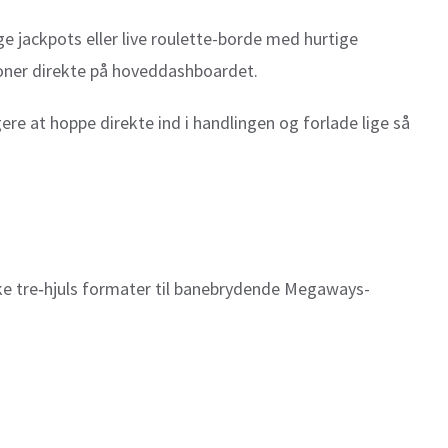
ge jackpots eller live roulette-borde med hurtige
ioner direkte på hoveddashboardet.
ere at hoppe direkte ind i handlingen og forlade lige så
iske tre‑hjuls formater til banebrydende Megaways-