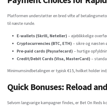
Platformen understøtter en bred vifte af betalingsmetod
til næste runde.
E‑wallets (Skrill, Neteller)
– øjeblikkelige overfø
Cryptocurrencies (BTC, ETH)
– sikre og næsten ø
Pre‑paid cards (Paysafecard)
– hurtige opfyldni
Credit/Debit Cards (Visa, MasterCard)
– standa
Minimumsindbetalingen er typisk €15, hvilket holder indgan
Quick Bonuses: Reload and
Selvom langvarige kampagner findes, er Bet On Reds kort