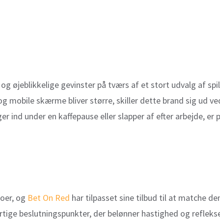
jeblikkelige gevinster på tværs af et stort udvalg af spil, de
obile skærme bliver større, skiller dette brand sig ud ved
r ind under en kaffepause eller slapper af efter arbejde, er p
noer, og
Bet On Red
har tilpasset sine tilbud til at matche d
urtige beslutningspunkter, der belønner hastighed og reflekse