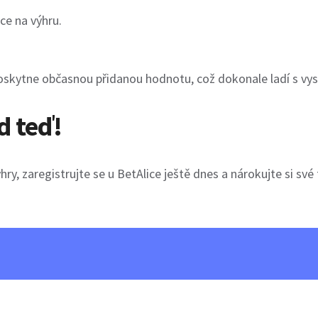
ce na výhru.
oskytne občasnou přidanou hodnotu, což dokonale ladí s vys
d teď!
ry, zaregistrujte se u BetAlice ještě dnes a nárokujte si své 