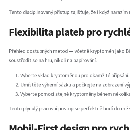
Tento disciplinovaný přístup zajišťuje, že i když narazím n
Flexibilita plateb pro rych
Přehled dostupných metod — včetně kryptoměn jako Bit
soustředit se na hru, nikoli na papírování.
Vyberte vklad kryptoměnou pro okamžité připsání.
Umístěte výherní sázku a počkejte na zobrazení výp
Vyberte pomocí stejné kryptoměny během několik
Tento plynulý pracovní postup se perfektně hodí do mé st
Mobil‑First design pro rych