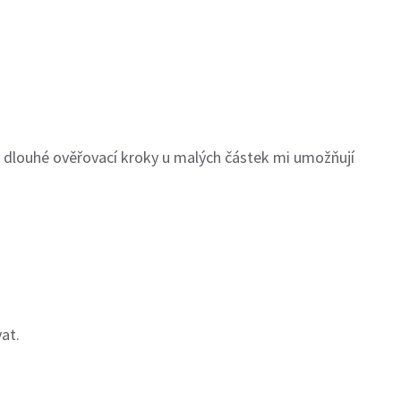
 dlouhé ověřovací kroky u malých částek mi umožňují
at.