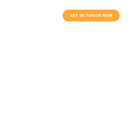
Services
Profile
GET IN TOUCH NOW