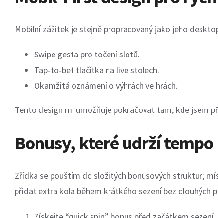
Mobilní zážitek je stejně propracovaný jako jeho desktop
Swipe gesta pro točení slotů.
Tap‑to‑bet tlačítka na live stolech.
Okamžitá oznámení o výhrách ve hrách.
Tento design mi umožňuje pokračovat tam, kde jsem pře
Bonusy, které udrží tempo
Zřídka se pouštím do složitých bonusových struktur; mí
přidat extra kola během krátkého sezení bez dlouhých 
Získejte “quick spin” bonus před začátkem sezení.