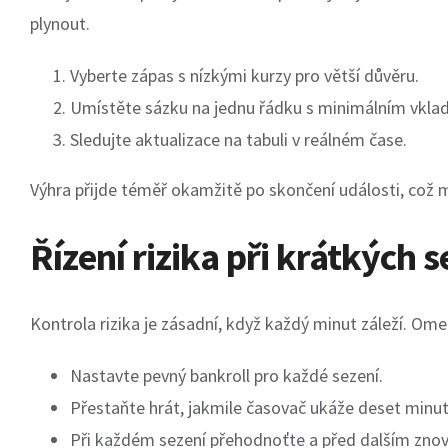
plynout.
Vyberte zápas s nízkými kurzy pro větší důvěru.
Umístěte sázku na jednu řádku s minimálním vkla
Sledujte aktualizace na tabuli v reálném čase.
Výhra přijde téměř okamžitě po skončení události, což
Řízení rizika při krátkých 
Kontrola rizika je zásadní, když každý minut záleží. Om
Nastavte pevný bankroll pro každé sezení.
Přestaňte hrát, jakmile časovač ukáže deset minut
Při každém sezení přehodnoťte a před dalším znov