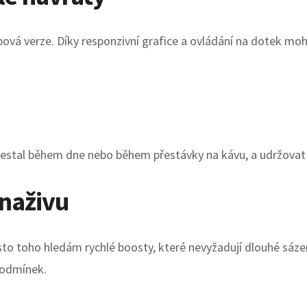
ová verze. Díky responzivní grafice a ovládání na dotek mohu
stal během dne nebo během přestávky na kávu, a udržovat vz
 naživu
sto toho hledám rychlé boosty, které nevyžadují dlouhé sáze
podmínek.