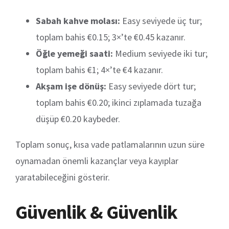
Sabah kahve molası:
Easy seviyede üç tur;
toplam bahis €0.15; 3×’te €0.45 kazanır.
Öğle yemeği saati:
Medium seviyede iki tur;
toplam bahis €1; 4×’te €4 kazanır.
Akşam işe dönüş:
Easy seviyede dört tur;
toplam bahis €0.20; ikinci zıplamada tuzağa
düşüp €0.20 kaybeder.
Toplam sonuç, kısa vade patlamalarının uzun süre
oynamadan önemli kazançlar veya kayıplar
yaratabileceğini gösterir.
Güvenlik & Güvenlik