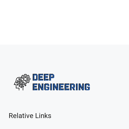
Relative Links