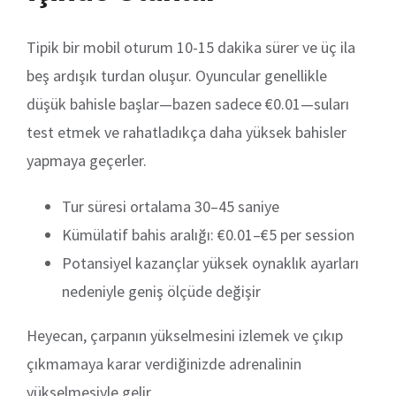
Tipik bir mobil oturum 10-15 dakika sürer ve üç ila
beş ardışık turdan oluşur. Oyuncular genellikle
düşük bahisle başlar—bazen sadece €0.01—suları
test etmek ve rahatladıkça daha yüksek bahisler
yapmaya geçerler.
Tur süresi ortalama 30–45 saniye
Kümülatif bahis aralığı: €0.01–€5 per session
Potansiyel kazançlar yüksek oynaklık ayarları
nedeniyle geniş ölçüde değişir
Heyecan, çarpanın yükselmesini izlemek ve çıkıp
çıkmamaya karar verdiğinizde adrenalinin
yükselmesiyle gelir.