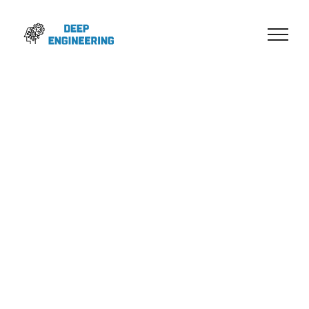
Skip
to
content