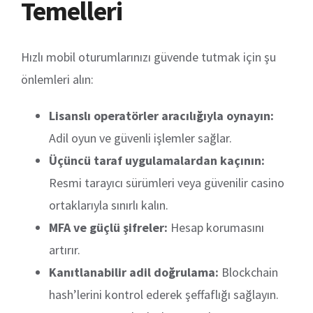
Temelleri
Hızlı mobil oturumlarınızı güvende tutmak için şu
önlemleri alın:
Lisanslı operatörler aracılığıyla oynayın:
Adil oyun ve güvenli işlemler sağlar.
Üçüncü taraf uygulamalardan kaçının:
Resmi tarayıcı sürümleri veya güvenilir casino
ortaklarıyla sınırlı kalın.
MFA ve güçlü şifreler:
Hesap korumasını
artırır.
Kanıtlanabilir adil doğrulama:
Blockchain
hash’lerini kontrol ederek şeffaflığı sağlayın.