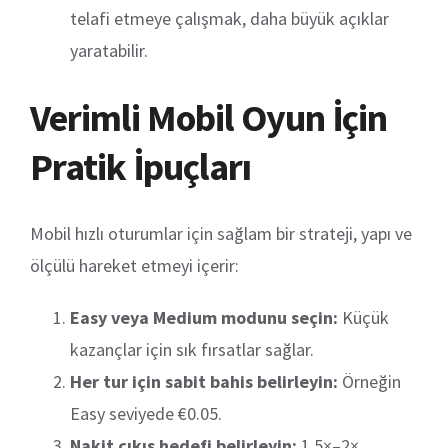
telafi etmeye çalışmak, daha büyük açıklar
yaratabilir.
Verimli Mobil Oyun İçin
Pratik İpuçları
Mobil hızlı oturumlar için sağlam bir strateji, yapı ve
ölçülü hareket etmeyi içerir:
Easy veya Medium modunu seçin:
Küçük
kazançlar için sık fırsatlar sağlar.
Her tur için sabit bahis belirleyin:
Örneğin
Easy seviyede €0.05.
Nakit çıkış hedefi belirleyin:
1.5×–2×