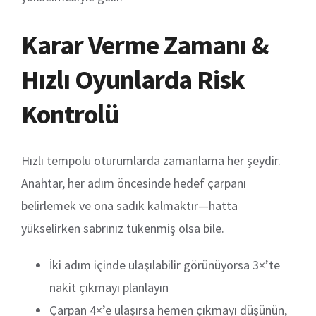
Karar Verme Zamanı &
Hızlı Oyunlarda Risk
Kontrolü
Hızlı tempolu oturumlarda zamanlama her şeydir.
Anahtar, her adım öncesinde hedef çarpanı
belirlemek ve ona sadık kalmaktır—hatta
yükselirken sabrınız tükenmiş olsa bile.
İki adım içinde ulaşılabilir görünüyorsa 3×’te
nakit çıkmayı planlayın
Çarpan 4×’e ulaşırsa hemen çıkmayı düşünün,