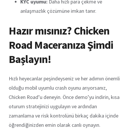
KYC uyumu:
Daha hızlı para çekme ve
anlaşmazlık çözümüne imkan tanır.
Hazır mısınız? Chicken
Road Maceranıza Şimdi
Başlayın!
Hızlı heyecanlar peşindeyseniz ve her adımın önemli
olduğu mobil uyumlu crash oyunu arıyorsanız,
Chicken Road’u deneyin. Önce demo’yu indirin, kısa
oturum stratejinizi uygulayın ve ardından
zamanlama ve risk kontrolünü birkaç dakika içinde
öğrendiğinizden emin olarak canlı oynayın.