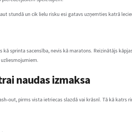
ļaut stundā un cik lielu risku esi gatavs uzņemties katrā lecie
s kā sprinta sacensība, nevis kā maratons. Reizinātājs kāpjas
s uzliesmojumiem.
 ātrai naudas izmaksa
h‑out, pirms vista ietriecas slazdā vai krāsnī. Tā kā katrs riņ