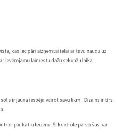
ista, kas lec pāri aizņemtai ielai ar tavu naudu uz
 par ievērojamu laimestu dažu sekunžu laikā.
lis ir jauna iespēja vairot savu likmi. Dizains ir tīrs:
ma.
ntroli pār katru lecienu. Šī kontrole pārvēršas par