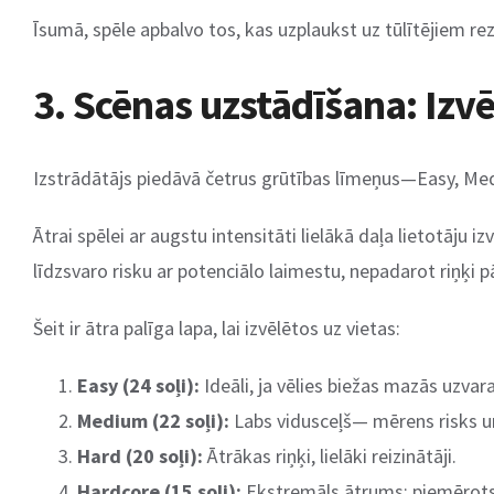
Īsumā, spēle apbalvo tos, kas uzplaukst uz tūlītējiem rez
3. Scēnas uzstādīšana: Izvē
Izstrādātājs piedāvā četrus grūtības līmeņus—Easy, Mediu
Ātrai spēlei ar augstu intensitāti lielākā daļa lietotāj
līdzsvaro risku ar potenciālo laimestu, nepadarot riņķi pā
Šeit ir ātra palīga lapa, lai izvēlētos uz vietas:
Easy (24 soļi):
Ideāli, ja vēlies biežas mazās uzvara
Medium (22 soļi):
Labs vidusceļš— mērens risks u
Hard (20 soļi):
Ātrākas riņķi, lielāki reizinātāji.
Hardcore (15 soļi):
Ekstremāls ātrums; piemērots