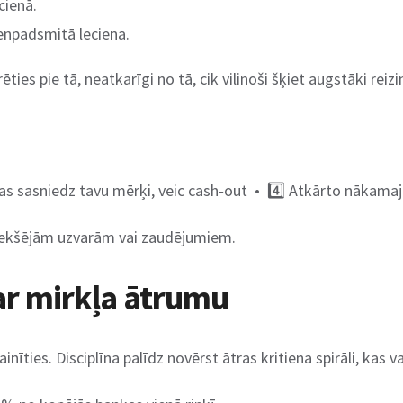
cienā.
enpadsmitā leciena.
es pie tā, neatkarīgi no tā, cik vilinoši šķiet augstāki reizin
 tas sasniedz tavu mērķi, veic cash‑out • 4️⃣ Atkārto nākamajā
priekšējām uzvarām vai zaudējumiem.
ar mirkļa ātrumu
ainīties. Disciplīna palīdz novērst ātras kritiena spirāli, kas