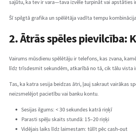
sajūtu, ka tev ir vara—tava izvēle turpināt vai apstāties i
Šī spilgtā grafika un spēlētāja vadīta tempu kombinācij
2. Ātrās spēles pievilcība: 
Vairums mūsdienu spēlētāju ir telefons, kas zvana, kamēr 
līdz trīsdesmit sekundēm, atkarībā no tā, cik tālu vista ir
Tas, ka katra sesija beidzas ātri, ļauj sakraut vairākas 
neizsmelējot pacietību vai banku kontu.
Sesijas ilgums: < 30 sekundes katrā riņķī
Parasti spēļu skaits stundā: 15–20 riņķi
Vidējais laiks līdz laimestam: tūlīt pēc cash‑out