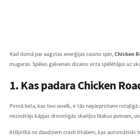
Kad domā par augstas enerģijas casino spin,
Chicken 
muguras. Spēles galvenais dizains virza spēlētājus uz sk
1. Kas padara Chicken Roa
Pirmā lieta, kas tevi ievelk, ir tās nepārprotami rotaļīgā 
reizinātājs kāpjas drosmīgās skaitļos blakus putnam, un
Atšķirībā no daudziem crash tituliem, kas automātiski tu