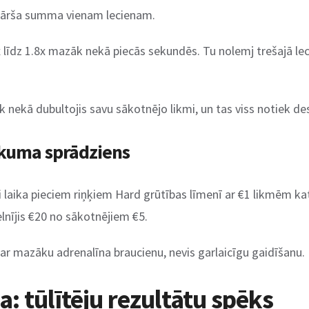
nkārša summa vienam lecienam.
 1x līdz 1.8x mazāk nekā piecās sekundēs. Tu nolemj trešajā le
rāk nekā dubultojis savu sākotnējo likmi, un tas viss notiek d
ukuma sprādziens
laika pieciem riņķiem Hard grūtības līmenī ar €1 likmēm kat
lnījis €20 no sākotnējiem €5.
par mazāku adrenalīna braucienu, nevis garlaicīgu gaidīšanu.
a: tūlītēju rezultātu spēks