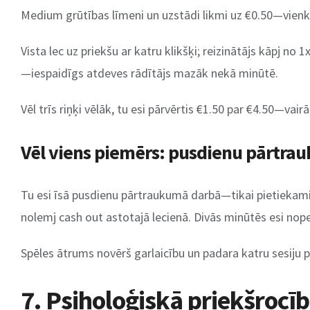
Medium grūtības līmeni un uzstādi likmi uz €0.50—vie
Vista lec uz priekšu ar katru klikšķi; reizinātājs kāpj no
—iespaidīgs atdeves rādītājs mazāk nekā minūtē.
Vēl trīs riņķi vēlāk, tu esi pārvērtis €1.50 par €4.50—vai
Vēl viens piemērs: pusdienu pārtra
Tu esi īsā pusdienu pārtraukumā darbā—tikai pietiekami 
nolemj cash out astotajā lecienā. Divās minūtēs esi nope
Spēles ātrums novērš garlaicību un padara katru sesiju 
7. Psiholoģiskā priekšrocīb