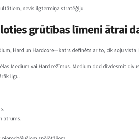
ultātiem, nevis ilgtermiņa stratēģiju.
loties grūtības līmeni ātrai d
m, Hard un Hardcore—katrs definēts ar to, cik soļu vista ir 
u izvēlas Medium vai Hard režīmus. Medium dod divdesmit divus
rāk ilgu.
s.
n ātrums.
 pieredzējušiem spēlētājiem.