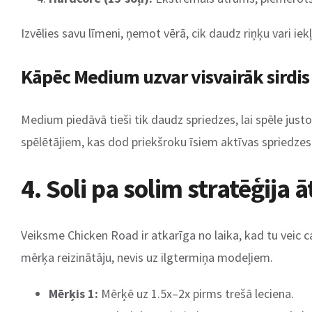
Izvēlies savu līmeni, ņemot vērā, cik daudz riņķu vari iek
Kāpēc Medium uzvar visvairāk sirdis
Medium piedāvā tieši tik daudz spriedzes, lai spēle justo
spēlētājiem, kas dod priekšroku īsiem aktīvas spriedze
4. Soli pa solim stratēģija
Veiksme Chicken Road ir atkarīga no laika, kad tu veic cas
mērķa reizinātāju, nevis uz ilgtermiņa modeļiem.
Mērķis 1:
Mērķē uz 1.5x–2x pirms trešā leciena.