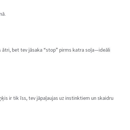
nā.
 ātri, bet tev jāsaka “stop” pirms katra soļa—ideāli
ķis ir tik īss, tev jāpaļaujas uz instinktiem un skaidru