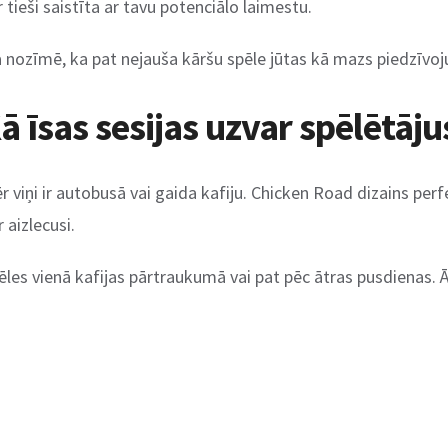
r tieši saistīta ar tavu potenciālo laimestu.
a nozīmē, ka pat nejauša kāršu spēle jūtas kā mazs piedzīvo
Kā īsas sesijas uzvar spēlētāju
viņi ir autobusā vai gaida kafiju. Chicken Road dizains perfek
 aizlecusi.
spēles vienā kafijas pārtraukumā vai pat pēc ātras pusdienas. 