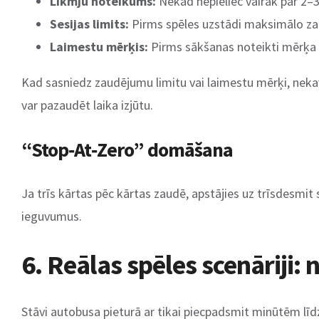
Likmju noteikums:
Nekad nepieliec vairāk par 2–3
Sesijas limits:
Pirms spēles uzstādi maksimālo za
Laimestu mērķis:
Pirms sākšanas noteikti mērķa 
Kad sasniedz zaudējumu limitu vai laimestu mērķi, nekavējot
var pazaudēt laika izjūtu.
“Stop‑At‑Zero” domāšana
Ja trīs kārtas pēc kārtas zaudē, apstājies uz trīsdesmit
ieguvumus.
6. Reālas spēles scenāriji
Stāvi autobusa pieturā ar tikai piecpadsmit minūtēm līdz 