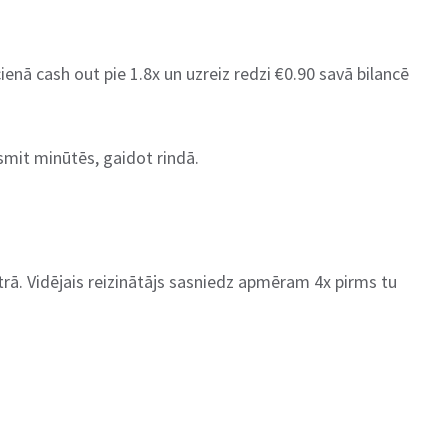
cienā cash out pie 1.8x un uzreiz redzi €0.90 savā bilancē
esmit minūtēs, gaidot rindā.
rā. Vidējais reizinātājs sasniedz apmēram 4x pirms tu