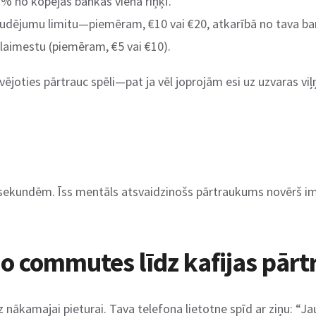
% no kopējās bankas vienā riņķī.
udējumu limitu—piemēram, €10 vai €20, atkarībā no tava ba
laimestu (piemēram, €5 vai €10).
ies pārtrauc spēli—pat ja vēl joprojām esi uz uzvaras viļņa. Šī
 sekundēm. Īss mentāls atsvaidzinošs pārtraukums novērš impu
: no commutes līdz kafijas p
nākamajai pieturai. Tava telefona lietotne spīd ar ziņu: “Jaun