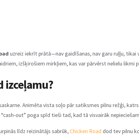
Road
uzreiz iekrīt prātā—nav gaidīšanas, nav garu ruļļu, tikai v
aidriem, izšķirošiem mirkļiem, kas var pārvērst nelielu likmi
d izceļamu?
saskarne. Animēta vista soļo pār satiksmes pilnu režģi, katrs so
 “cash‑out” poga spīd tieši tad, kad tā visvairāk nepiecieša
rpinās līdz reizinātājs sabrūk,
Chicken Road
dod tev pilnu ko