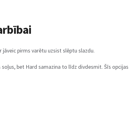
arbībai
jāveic pirms varētu uzsist slēptu slazdu.
 soļus, bet Hard samazina to līdz divdesmit. Šīs opcijas