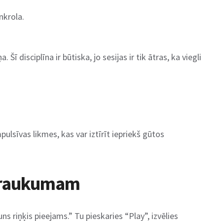
nkrola.
 disciplīna ir būtiska, jo sesijas ir tik ātras, ka viegli
lsīvas likmes, kas var iztīrīt iepriekš gūtos
ārtraukumam
s riņķis pieejams.” Tu pieskaries “Play”, izvēlies