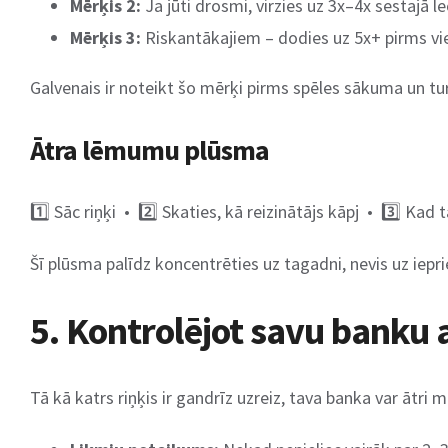
Mērķis 2:
Ja jūti drosmi, virzies uz 3x–4x sestajā le
Mērķis 3:
Riskantākajiem – dodies uz 5x+ pirms vi
Galvenais ir noteikt šo mērķi pirms spēles sākuma un turēti
Ātra lēmumu plūsma
1️⃣ Sāc riņķi • 2️⃣ Skaties, kā reizinātājs kāpj • 3️⃣ Kad
Šī plūsma palīdz koncentrēties uz tagadni, nevis uz ie
5. Kontrolējot savu banku 
Tā kā katrs riņķis ir gandrīz uzreiz, tava banka var ātri m