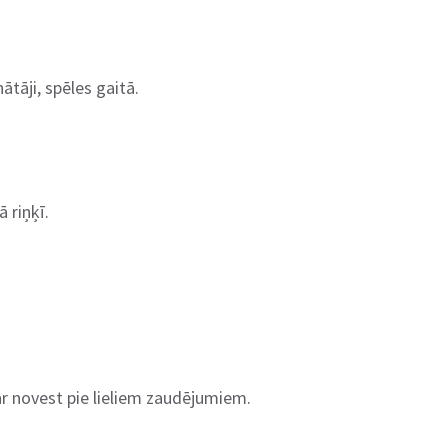
ātāji, spēles gaitā.
 riņķī.
 var novest pie lieliem zaudējumiem.