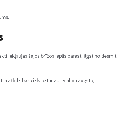
jums.
s
ti iekļaujas šajos brīžos: aplis parasti ilgst no desmit
Ātra atlīdzības cikls uztur adrenalīnu augstu,