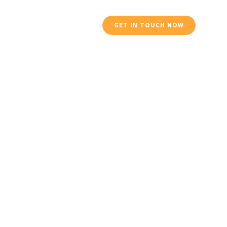
Services
Profile
GET IN TOUCH NOW