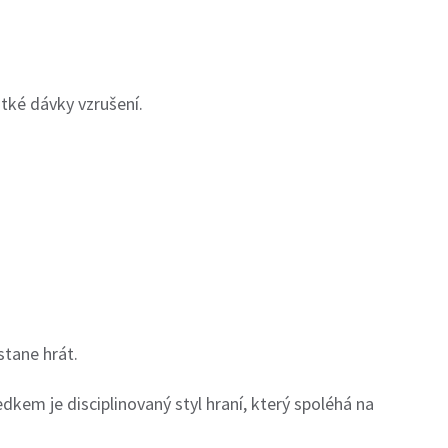
tké dávky vzrušení.
stane hrát.
edkem je disciplinovaný styl hraní, který spoléhá na