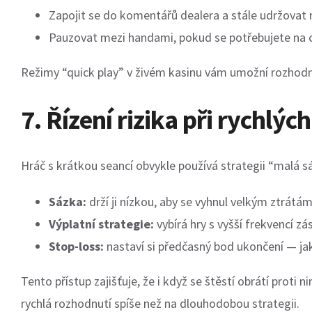
Zapojit se do komentářů dealera a stále udržovat 
Pauzovat mezi handami, pokud se potřebujete na chv
Režimy “quick play” v živém kasinu vám umožní rozhodnou
7. Řízení rizika při rychlýc
Hráč s krátkou seancí obvykle používá strategii “malá 
Sázka:
drží ji nízkou, aby se vyhnul velkým ztrátám 
Výplatní strategie:
vybírá hry s vyšší frekvencí z
Stop-loss:
nastaví si předčasný bod ukončení — jak
Tento přístup zajišťuje, že i když se štěstí obrátí proti
rychlá rozhodnutí spíše než na dlouhodobou strategii.