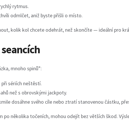
rychlý rytmus.
íli odmlčet, aniž byste přišli o místo.
t, kolik kol chcete odehrát, než skončíte — ideální pro krá
h seancích
sázka, mnoho spinů”:
při sériích neštěstí.
ásahů než s obrovskými jackpoty.
mile dosáhne svého cíle nebo ztratí stanovenou částku, pře
 nim po několika točeních, mohou odejít bez větších škod. Výsl