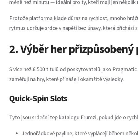
méně než minutu — ideální pro ty, kteří mají jen několik
Protože platforma klade důraz na rychlost, mnoho hráčů
rytmus udržuje srdce v napětí bez únavy, která přichází
2. Výběr her přizpůsobený 
S více než 6 500 titulů od poskytovatelů jako Pragmatic
zaměřují na hry, které přinášejí okamžité výsledky.
Quick‑Spin Slots
Tyto jsou srdeční tep katalogu Frumzi, pokud jde o rychl
Jednořádkové payline, které vyplácejí během něko