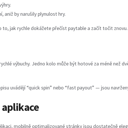
výhry.
, aniž by narušily plynulost hry.
o to, jak rychle dokážete přečíst paytable a začít točit znovu.
o rychlé výbuchy. Jedno kolo může být hotové za méně než dvě
 popisu uvádějí “quick spin” nebo “fast payout” — jsou navržen
 aplikace
ikaci, mobilně optimalizované stránky jsou dostatečně elega