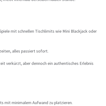
piele mit schnellen Tischlimits wie Mini Blackjack oder
ten, alles passiert sofort.
eit verkürzt, aber dennoch ein authentisches Erlebnis
nts mit minimalem Aufwand zu platzieren.