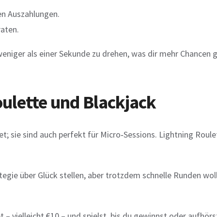
en Auszahlungen.
aten.
weniger als einer Sekunde zu drehen, was dir mehr Chancen g
oulette und Blackjack
et; sie sind auch perfekt für Micro‑Sessions. Lightning Roul
trategie über Glück stellen, aber trotzdem schnelle Runden w
– vielleicht €10 – und spielst, bis du gewinnst oder aufhörs