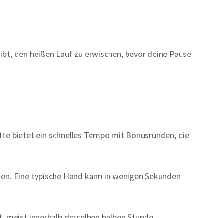
ibt, den heißen Lauf zu erwischen, bevor deine Pause
ette bietet ein schnelles Tempo mit Bonusrunden, die
ollen. Eine typische Hand kann in wenigen Sekunden
t, meist innerhalb derselben halben Stunde.