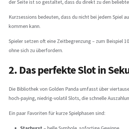
der Seite ist so gestaltet, dass du direkt zu den beliebt
Kurzsessions bedeuten, dass du nicht bei jedem Spiel a
kommen kann.
Spieler setzen oft eine Zeitbegrenzung – zum Beispiel 1
ohne sich zu überfordern.
2. Das perfekte Slot in Se
Die Bibliothek von Golden Panda umfasst über viertausen
hoch‑paying, niedrig‑volatil Slots, die schnelle Auszahlu
Ein paar Favoriten für kurze Spielphasen sind:
Starburst
– helle Symbole, sofortige Gewinne.