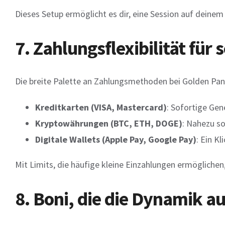
Dieses Setup ermöglicht es dir, eine Session auf deine
7. Zahlungsflexibilität für
Die breite Palette an Zahlungsmethoden bei Golden Pa
Kreditkarten (VISA, Mastercard)
: Sofortige Gen
Kryptowährungen (BTC, ETH, DOGE)
: Nahezu s
Digitale Wallets (Apple Pay, Google Pay)
: Ein K
Mit Limits, die häufige kleine Einzahlungen ermöglichen
8. Boni, die die Dynamik a