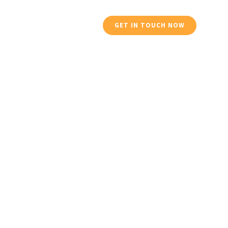
Services
Profile
GET IN TOUCH NOW