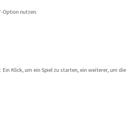
“-Option nutzen.
 Ein Klick, um ein Spiel zu starten, ein weiterer, um die