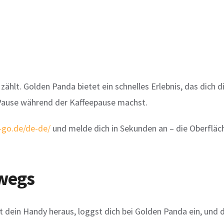
ählt. Golden Panda bietet ein schnelles Erlebnis, das dich dir
-Pause während der Kaffeepause machst.
-go.de/de-de/
und melde dich in Sekunden an – die Oberfläche
rwegs
st dein Handy heraus, loggst dich bei Golden Panda ein, und