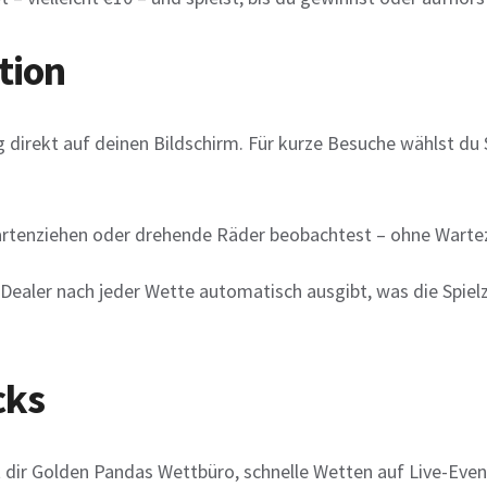
ction
 direkt auf deinen Bildschirm. Für kurze Besuche wählst du S
artenziehen oder drehende Räder beobachtest – ohne Wartezei
Dealer nach jeder Wette automatisch ausgibt, was die Spielz
cks
t dir Golden Pandas Wettbüro, schnelle Wetten auf Live-Eve