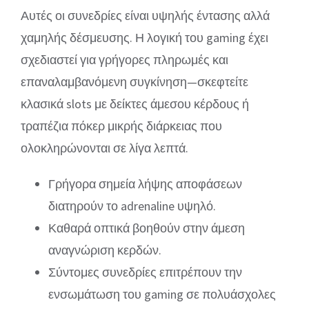
Αυτές οι συνεδρίες είναι υψηλής έντασης αλλά
χαμηλής δέσμευσης. Η λογική του gaming έχει
σχεδιαστεί για γρήγορες πληρωμές και
επαναλαμβανόμενη συγκίνηση—σκεφτείτε
κλασικά slots με δείκτες άμεσου κέρδους ή
τραπέζια πόκερ μικρής διάρκειας που
ολοκληρώνονται σε λίγα λεπτά.
Γρήγορα σημεία λήψης αποφάσεων
διατηρούν το adrenaline υψηλό.
Καθαρά οπτικά βοηθούν στην άμεση
αναγνώριση κερδών.
Σύντομες συνεδρίες επιτρέπουν την
ενσωμάτωση του gaming σε πολυάσχολες