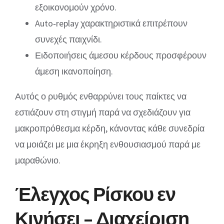
εξοικονομούν χρόνο.
Auto‑replay χαρακτηριστικά επιτρέπουν
συνεχές παιχνίδι.
Ειδοποιήσεις άμεσου κέρδους προσφέρουν
άμεση ικανοποίηση.
Αυτός ο ρυθμός ενθαρρύνει τους παίκτες να
εστιάζουν στη στιγμή παρά να σχεδιάζουν για
μακροπρόθεσμα κέρδη, κάνοντας κάθε συνεδρία
να μοιάζει με μια έκρηξη ενθουσιασμού παρά με
μαραθώνιο.
Έλεγχος Ρίσκου εν
Κινήσει – Διαχείριση