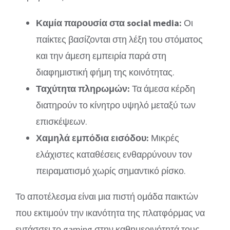
Καμία παρουσία στα social media:
Οι
παίκτες βασίζονται στη λέξη του στόματος
και την άμεση εμπειρία παρά στη
διαφημιστική φήμη της κοινότητας.
Ταχύτητα πληρωμών:
Τα άμεσα κέρδη
διατηρούν το κίνητρο υψηλό μεταξύ των
επισκέψεων.
Χαμηλά εμπόδια εισόδου:
Μικρές
ελάχιστες καταθέσεις ενθαρρύνουν τον
πειραματισμό χωρίς σημαντικό ρίσκο.
Το αποτέλεσμα είναι μια πιστή ομάδα παικτών
που εκτιμούν την ικανότητα της πλατφόρμας να
εντάσσει το gaming στην καθημερινότητά τους