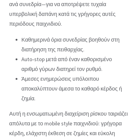
ανά συνεδρία—για να αποτρέψετε τυχαία
υπερβολική δαπάνη κατά τις γρήγορες αυτές
περιόδους παιχνιδιού.
Καθημερινά όρια συνεδρίας βοηθούν στη
διατήρηση της πειθαρχίας.
Auto‑stop μετά από έναν καθορισμένο
αριθμό γύρων διατηρεί τον ρυθμό.
Άμεσες ενημερώσεις υπόλοιπου
αποκαλύπτουν άμεσα το καθαρό κέρδος ή
ζημία.
Αυτή η ενσωματωμένη διαχείριση ρίσκου ταιριάζει
απόλυτα με το mobile style παιχνιδιού: γρήγορα
κέρδη, ελάχιστη έκθεση σε ζημίες και εύκολη