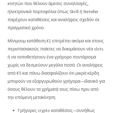
κινητών που θέλουν άμεσες συναλλαγές,
ηλεκτρονικά πορτοφόλια όπως Skrill ή Neteller
παρέχουν καταθέσεις και αναλήψεις σχεδόν σε
πραγματικό χρόνο.
Μίνιμουμ κατάθεση €1 επιτρέπει ακόμα και στους
περιστασιακούς παίκτες να δοκιμάσουν νέα slots
ή να τοποθετήσουν ένα γρήγορο ποντάρισμα
χωρίς να δεσμεύουν μεγάλα ποσά. Οι αναλήψεις
από €5 και πάνω διασφαλίζουν ότι μικρά κέρδη
μπορούν να εξαργυρωθούν γρήγορα—ιδανικό για
όσους θέλουν τα χρήματά τους πίσω πριν από
την επόμενη μετακίνηση.
Γρήγορες crypto καταθέσεις—συνήθως