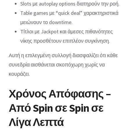
Slots με autoplay options διατηρούν την ροή.
Table games με “quick deal” χαρακτηριστικά
μειώνουν το downtime.
Τίτλοι με Jackpot και άμεσες πιθανότητες
νίκης προσθέτουν επιπλέον συγκίνηση.
Αυτή η επιλεγμένη συλλογή διασφαλίζει ότι κάθε
συνεδρία αισθάνεται σκοπόχωρη χωρίς να
κουράζει.
Χρόνος Απόφασης –
Από Spin σε Spin σε
Λίγα Λεπτά