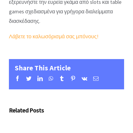
εξερευνήστε την ευρεία γκάμα από slots και table
games σχεδιασμένα για γρήγορα διαλείμματα
διασκέδασης.
Λάβετε το καλωσόρισμά σας μπόνους!
Share This Article
Facebook
Twitter
Linkedin
Whatsapp
Tumblr
Pinterest
Vk
Email
Related Posts