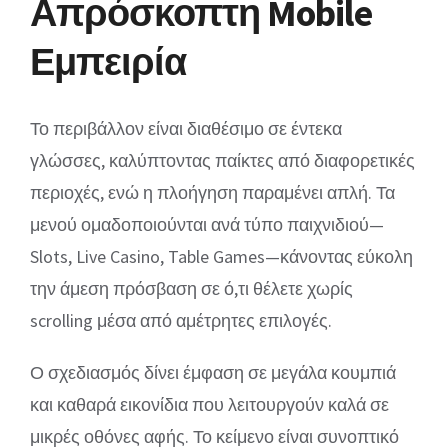
Απρόσκοπτη Mobile
Εμπειρία
Το περιβάλλον είναι διαθέσιμο σε έντεκα
γλώσσες, καλύπτοντας παίκτες από διαφορετικές
περιοχές, ενώ η πλοήγηση παραμένει απλή. Τα
μενού ομαδοποιούνται ανά τύπο παιχνιδιού—
Slots, Live Casino, Table Games—κάνοντας εύκολη
την άμεση πρόσβαση σε ό,τι θέλετε χωρίς
scrolling μέσα από αμέτρητες επιλογές.
Ο σχεδιασμός δίνει έμφαση σε μεγάλα κουμπιά
και καθαρά εικονίδια που λειτουργούν καλά σε
μικρές οθόνες αφής. Το κείμενο είναι συνοπτικό