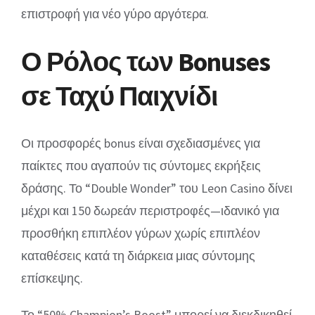
επιστροφή για νέο γύρο αργότερα.
Ο Ρόλος των Bonuses
σε Ταχύ Παιχνίδι
Οι προσφορές bonus είναι σχεδιασμένες για
παίκτες που αγαπούν τις σύντομες εκρήξεις
δράσης. Το “Double Wonder” του Leon Casino δίνει
μέχρι και 150 δωρεάν περιστροφές—ιδανικό για
προσθήκη επιπλέον γύρων χωρίς επιπλέον
καταθέσεις κατά τη διάρκεια μιας σύντομης
επίσκεψης.
Το “50% Champion’s Boost” μπορεί να διεκδικηθεί