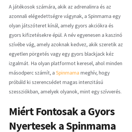
A játékosok számára, akik az adrenalinra és az
azonnali elégedettségre vágynak, a Spinmama egy
olyan játszóteret kínál, amely gyors akciókra és
gyors kifizetésekre épül. A név egyenesen a kaszinó
szívébe vág, amely azoknak kedvez, akik szeretik az
egyetlen pörgetés vagy egy gyors blackjack kéz
izgalmát. Ha olyan platformot keresel, ahol minden
másodperc számít, a
Spinmama
meghív, hogy
próbáld ki szerencsédet magas intenzitású
szessziókban, amelyek olyanok, mint egy szívverés.
Miért Fontosak a Gyors
Nyertesek a Spinmama