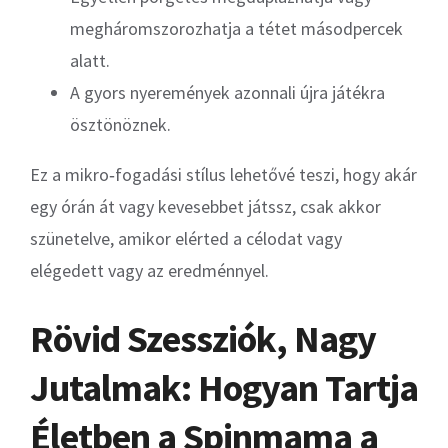
megháromszorozhatja a tétet másodpercek
alatt.
A gyors nyeremények azonnali újra játékra
ösztönöznek.
Ez a mikro‑fogadási stílus lehetővé teszi, hogy akár
egy órán át vagy kevesebbet játssz, csak akkor
szünetelve, amikor elérted a célodat vagy
elégedett vagy az eredménnyel.
Rövid Szessziók, Nagy
Jutalmak: Hogyan Tartja
Életben a Spinmama a