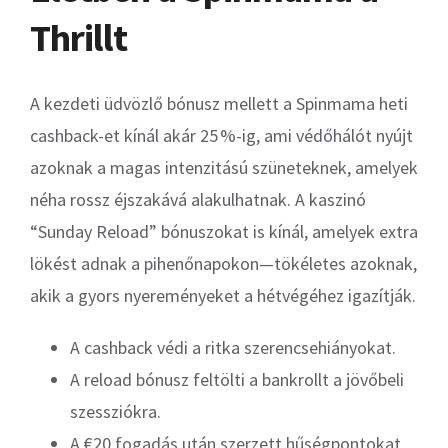
Thrillt
A kezdeti üdvözlő bónusz mellett a Spinmama heti
cashback-et kínál akár 25 %-ig, ami védőhálót nyújt
azoknak a magas intenzitású szüneteknek, amelyek
néha rossz éjszakává alakulhatnak. A kaszinó
“Sunday Reload” bónuszokat is kínál, amelyek extra
lökést adnak a pihenőnapokon—tökéletes azoknak,
akik a gyors nyereményeket a hétvégéhez igazítják.
A cashback védi a ritka szerencsehiányokat.
A reload bónusz feltölti a bankrollt a jövőbeli
szessziókra.
A €20 fogadás után szerzett hűségpontokat