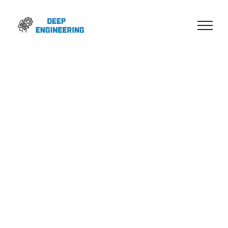
Skip
to
content