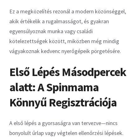
Ez a megközelítés rezonál a modern közönséggel,
akik értékelik a rugalmasságot, és gyakran
egyensúlyoznak munka vagy családi
kötelezettségek között, miközben még mindig
vágyakoznak kedvenc nyerőgépeik pörgetésére.
Első Lépés Másodpercek
alatt: A Spinmama
Könnyű Regisztrációja
A első lépés a gyorsaságra van tervezve—nincs
bonyolult űrlap vagy végtelen ellenőrzési lépések.