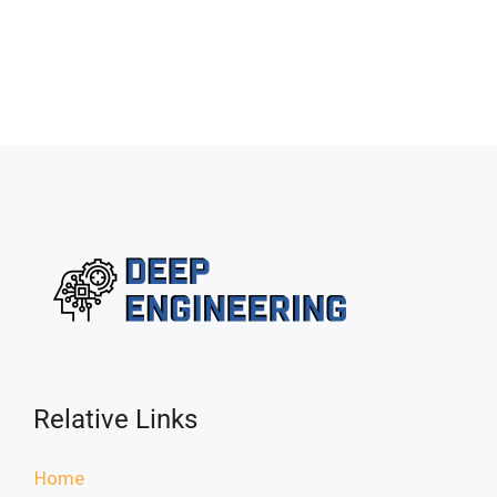
Relative Links
Home