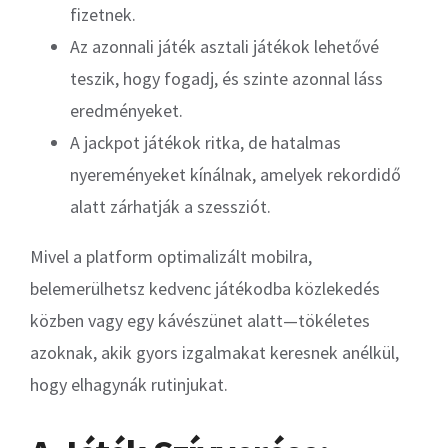
fizetnek.
Az azonnali játék asztali játékok lehetővé
teszik, hogy fogadj, és szinte azonnal láss
eredményeket.
A jackpot játékok ritka, de hatalmas
nyereményeket kínálnak, amelyek rekordidő
alatt zárhatják a szessziót.
Mivel a platform optimalizált mobilra,
belemerülhetsz kedvenc játékodba közlekedés
közben vagy egy kávészünet alatt—tökéletes
azoknak, akik gyors izgalmakat keresnek anélkül,
hogy elhagynák rutinjukat.