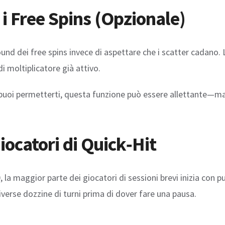
e i Free Spins (Opzionale)
ound dei free spins invece di aspettare che i scatter cadano.
i moltiplicatore già attivo.
e puoi permetterti, questa funzione può essere allettante—ma 
iocatori di Quick‑Hit
a maggior parte dei giocatori di sessioni brevi inizia con p
verse dozzine di turni prima di dover fare una pausa.