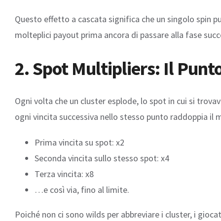
Questo effetto a cascata significa che un singolo spin p
molteplici payout prima ancora di passare alla fase succ
2. Spot Multipliers: Il Punt
Ogni volta che un cluster esplode, lo spot in cui si trova
ogni vincita successiva nello stesso punto raddoppia il 
Prima vincita su spot: x2
Seconda vincita sullo stesso spot: x4
Terza vincita: x8
…e così via, fino al limite.
Poiché non ci sono wilds per abbreviare i cluster, i gio