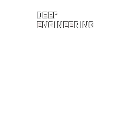
Skip
to
content