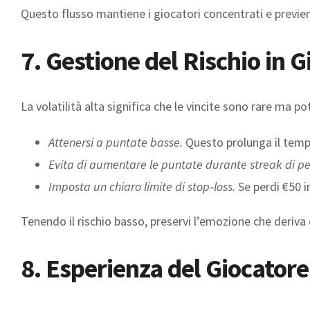
Questo flusso mantiene i giocatori concentrati e previe
7. Gestione del Rischio in G
La volatilità alta significa che le vincite sono rare ma p
Attenersi a puntate basse.
Questo prolunga il tempo 
Evita di aumentare le puntate durante streak di pe
Imposta un chiaro limite di stop‑loss.
Se perdi €50 i
Tenendo il rischio basso, preservi l’emozione che deriva 
8. Esperienza del Giocatore