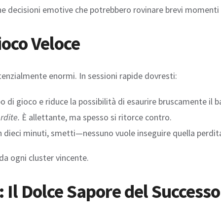
ne decisioni emotive che potrebbero rovinare brevi momenti 
ioco Veloce
otenzialmente enormi. In sessioni rapide dovresti:
di gioco e riduce la possibilità di esaurire bruscamente il b
rdite.
È allettante, ma spesso si ritorce contro.
n dieci minuti, smetti—nessuno vuole inseguire quella perdit
da ogni cluster vincente.
: Il Dolce Sapore del Successo