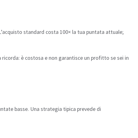
 L’acquisto standard costa 100× la tua puntata attuale;
ricorda: è costosa e non garantisce un profitto se sei in
untate basse. Una strategia tipica prevede di