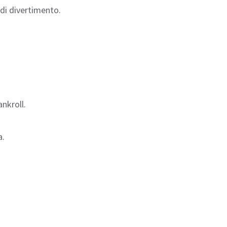
di divertimento.
ankroll.
a.