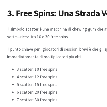
3. Free Spins: Una Strada 
Il simbolo scatter è una macchina di chewing gum che atti
sette—ricevi tra 10 e 30 free spins.
Il punto chiave per i giocatori di sessioni brevi è che gl
immediatamente di moltiplicatori più alti.
3 scatter: 10 free spins
4 scatter: 12 free spins
5 scatter: 15 free spins
6 scatter: 20 free spins
7 scatter: 30 free spins