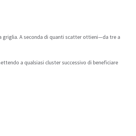
a griglia. A seconda di quanti scatter ottieni—da tre a
rmettendo a qualsiasi cluster successivo di beneficiare