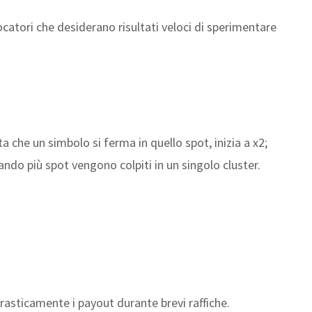
catori che desiderano risultati veloci di sperimentare
ta che un simbolo si ferma in quello spot, inizia a x2;
ndo più spot vengono colpiti in un singolo cluster.
rasticamente i payout durante brevi raffiche.