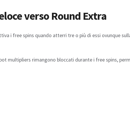
Veloce verso Round Extra
va i free spins quando atterri tre o più di essi ovunque sull
i spot multipliers rimangono bloccati durante i free spins, pe