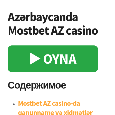
Azərbaycanda
Mostbet AZ casino
▶️ OYNA
Содержимое
Mostbet AZ casino-da
qanunname və xidmətlər