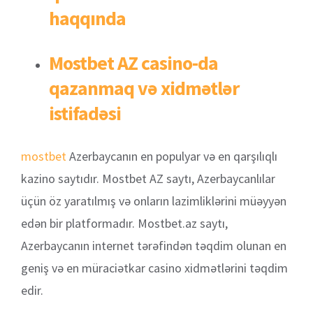
haqqında
Mostbet AZ casino-da
qazanmaq və xidmətlər
istifadəsi
mostbet
Azerbaycanın en populyar və en qarşılıqlı
kazino saytıdır. Mostbet AZ saytı, Azerbaycanlılar
üçün öz yaratılmış və onların lazimliklərini müəyyən
edən bir platformadır. Mostbet.az saytı,
Azerbaycanın internet tərəfindən təqdim olunan en
geniş və en müraciətkar casino xidmətlərini təqdim
edir.