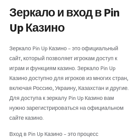
Зеркало и вход в Pin
Up Казино
Зеркало Pin Up Казино – это официальный
сайт, который позволяет игрокам доступ к
играм и функциям казино. Зеркало Pin Up
Казино доступно для игроков из многих стран,
включая Россию, Украину, Казахстан и другие.
Для доступа к зеркалу Pin Up Казино вам
нужно зарегистрироваться на официальном
сайте казино.
Вход в Pin Up Казино – это процесс