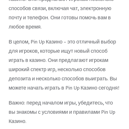
способов связи, включая чат, электронную
почту и телефон. Они готовы помочь вам в
любое время.
В целом, Pin Up Казино – это отличный выбор
для игроков, которые ищут новый способ
играть в казино. Они предлагают игрокам
широкий спектр игр, несколько способов
депозита и несколько способов выиграть. Вы
можете начать играть в Pin Up Казино сегодня!
Важно: перед началом игры, убедитесь, что
вы знакомы с условиями и правилами Pin Up
Казино.