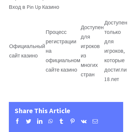
Вход в Pin Up Казино
Доступен
Доступен
Процесс
только
для
регистрации
для
Официальный
игроков
на
игроков,
сайт казино
из
официальном
которые
многих
сайте казино
достигли
стран
18 лет
Share This Article
Facebook
Twitter
Linkedin
Whatsapp
Tumblr
Pinterest
Vk
Email