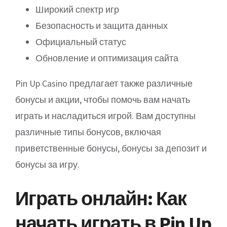
Широкий спектр игр
Безопасность и защита данных
Официальный статус
Обновление и оптимизация сайта
Pin Up Casino предлагает также различные
бонусы и акции, чтобы помочь вам начать
играть и насладиться игрой. Вам доступны
различные типы бонусов, включая
приветственные бонусы, бонусы за депозит и
бонусы за игру.
Играть онлайн: Как
начать играть в Pin Up