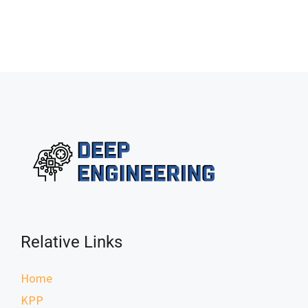
Relative Links
Home
KPP