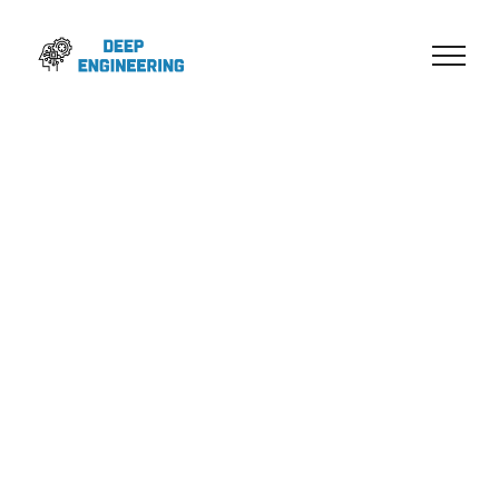
Skip
to
content